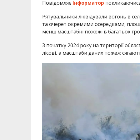
Повідомляє
Інформатор
покликаючис
Рятувальники ліквідували вогонь в сел
та очерет окремими осередками, площе
менш масштабні пожежі в багатьох гро
З початку 2024 року на території облас
лісові, а масштаби даних пожеж сягают