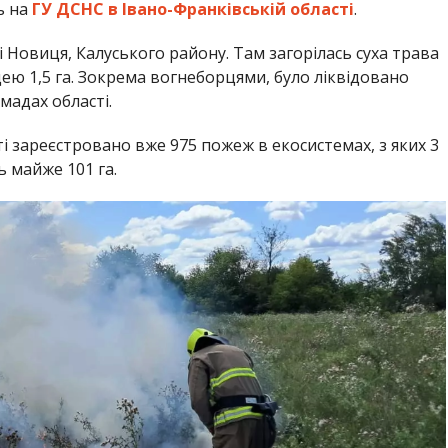
ь на
ГУ ДСНС в Івано-Франківській області
.
і Новиця, Калуського району. Там загорілась суха трава
ю 1,5 га. Зокрема вогнеборцями, було ліквідовано
мадах області.
ті зареєстровано вже 975 пожеж в екосистемах, з яких 3
ь майже 101 га.