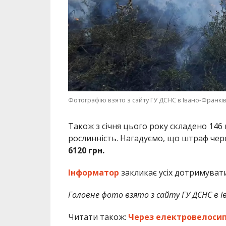
Фотографію взято з сайту ГУ ДСНС в Івано-Франків
Також з січня цього року складено 14
рослинність. Нагадуємо, що штраф чере
6120 грн.
Інформатор
закликає усіх дотримуват
Головне фото взято з сайту ГУ ДСНС в Ів
Читати також:
Через електровелосипе