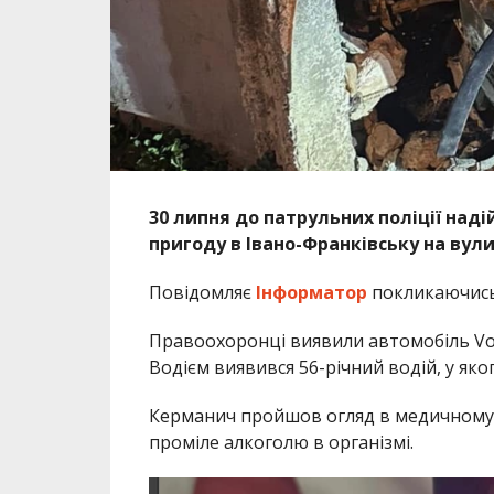
30 липня до патрульних поліції на
пригоду в Івано-Франківську на вул
Повідомляє
Інформатор
покликаючис
Правоохоронці виявили автомобіль Vo
Водієм виявився 56-річний водій, у яко
Керманич пройшов огляд в медичному 
проміле алкоголю в організмі.