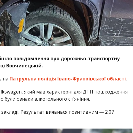
дійшло повідомлення про дорожньо-транспортну
иці Вовчинецькій.
ь на
Патрульна поліція Івано-Франківської області
.
lkswagen, який мав характерні для ДТП пошкодження.
го були ознаки алкогольного сп’яніння.
закладі. Результат виявився позитивним — 2.07