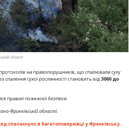
ській області
6 протоколів на правопорушників, що спалювали суху
з спалення сухої рослинності становить від
3060 до
ися правил пожежної безпеки.
ано-Франківській області.
д спалахнуло в багатоповерхівці у Франківську.