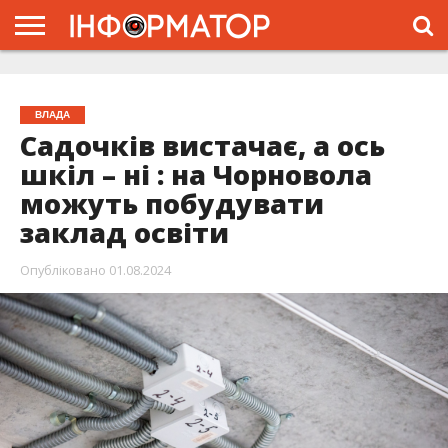
ГОЛОВНА
ЖИТТЯ
ВЛАДА
ГРОШІ
ТРЕШ
ТИСМЕНИЦЯ
НАДВІРНА
РОЗСЛІДУВАННЯ
АФІША
РЕКЛАМА
ПРО
ПРОЄКТ
ВЛАДА
Садочків вистачає, а ось
шкіл – ні : на Чорновола
можуть побудувати
заклад освіти
Опубліковано
01.08.2024