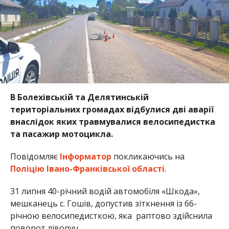
В Болехівській та Делятинській
територіальних громадах відбулися дві аварії
внаслідок яких травмувалися велосипедистка
та пасажир мотоцикла.
Повідомляє
Інформатор
покликаючись на
Поліцію Івано-Франківської області
.
31 липня 40-річний водій автомобіля «Шкода»,
мешканець с. Гошів, допустив зіткнення із 66-
річною велосипедисткою, яка раптово здійснила
поворот ліворуч.