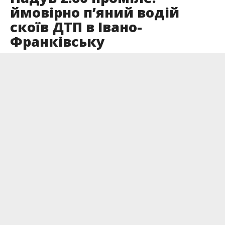
ймовірно п’яний водій
скоїв ДТП в Івано-
Франківську
Опубліковано
15.08.2024
14 серпня патрульні склали два
адмінматеріали на, ймовірно, нетверезого