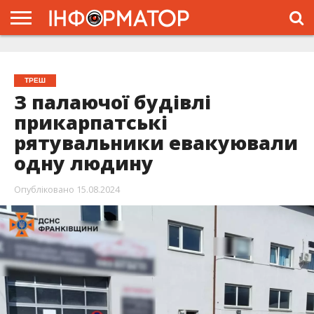
ГОЛОВНА
ЖИТТЯ
ВЛАДА
ГРОШІ
ТРЕШ
ТИСМЕНИЦЯ
НАДВІРНА
РОЗСЛІДУВАННЯ
АФІША
РЕКЛАМА
ПРО
ПРОЄКТ
ТРЕШ
З палаючої будівлі
прикарпатські
рятувальники евакуювали
одну людину
Опубліковано
15.08.2024