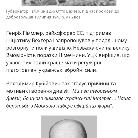
Губернатор Галичини д-р Отто Вехтер, під час промови до
добровольців 18 липня 1943 р. у Львові
Генріх Гіммлер, райхсфюрер СС, підтримав
ініціативу Вехтера і запропонував у подальшому
розгорнути полк у дивізію. Незважаючи на велику
ймовірність поразки Німеччини, УЦК вирішив, що
у хаосі тих подій краще мати регулярні
підготовлені українські збройні сили.
Володимир Кубійович так згадує причини та
мотиви створення дивізії: “
Ми є за творенням
Дивізії, бо цього вимагає український інтерес … Наша
боротьба з Москвою набере офіційних форм
“.