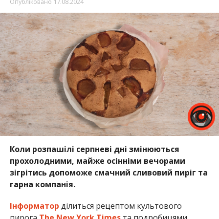
Опубліковано
17.08.2024
Коли розпашілі серпневі дні змінюються
прохолодними, майже осінніми вечорами
зігрітись допоможе смачний сливовий пиріг та
гарна компанія.
Інформатор
ділиться рецептом культового
пирога
The New York Times
та подробицями