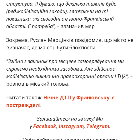
структура. Я думаю, що декілька тижнів буде
(ред.мобілізаційні заходи), зважаючи на ті
показники, які сьогодні є в Івано-Франківській
області. Є потреба”, –
зазначив мер.
Зокрема, Руслан Марцінків повідомив, що місто не
визначає, де мають бути блокпости.
“Згідно з законом про місцеве самоврядування ми
сприяємо необхідними засобами. Але здійснює
мобілізацію виключно правоохоронні органи і ТЦК”, –
розповів міський голова.
Читати також:
Нічне ДТП у Франківську: є
постраждал
і.
Залишайтеся на зв’язку! Ми
у
Facebook
,
Instagram
,
Telegram
.
Надсилайте свої новини нам на пошту: