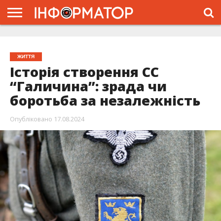
ГОЛОВНА
ЖИТТЯ
ВЛАДА
ГРОШІ
ТРЕШ
ТИСМЕНИЦЯ
НАДВІРНА
РОЗСЛІДУВАННЯ
АФІША
РЕКЛАМА
ПРО
ПРОЄКТ
ЖИТТЯ
Історія створення СС
“Галичина”: зрада чи
боротьба за незалежність
Опубліковано
17.08.2024