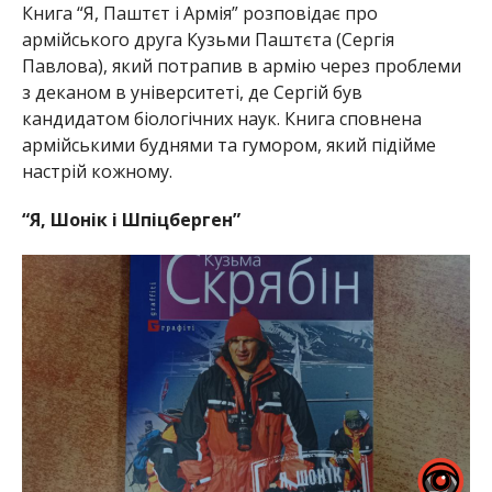
Книга “Я, Паштєт і Армія” розповідає про
армійського друга Кузьми Паштєта (Сергія
Павлова), який потрапив в армію через проблеми
з деканом в університеті, де Сергій був
кандидатом біологічних наук. Книга сповнена
армійськими буднями та гумором, який підійме
настрій кожному.
“Я, Шонік і Шпіцберген”