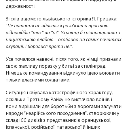
державності.
Зі слів відомого львівського історика Я. Грицака:
“
Це питання не вдається розвʼязати простою
відповіддю “так” чи “ні”. Українці й співпрацювали з
нацистською владою – особливо на самих початках
окупації, і боролися проти неї
“.
Усе почалося навесні, після того, як німці признали
свою жахливу поразку у битві за сталінград.
Німецьке командування відкинуло ідею воювати
тільки власними солдатами.
Ситуація набувала катастрофічного характеру,
оскільки Третьому Райху не вистачало воїнів і
вони вирішили для боротьби з ворогами залучати
народи “неарійського походження”, створюючи у
складі СС дивізії з представників французької,
іспанської, російської, татарської й інших