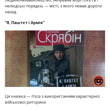
людиноненависництво, нечувана жорстокість і
нелюдські порядки, — місті, з якого немає дороги
назад.
“Я, Паштєт і Армія”
Ця книжка — п’єса з використанням характерної
військової риторики.