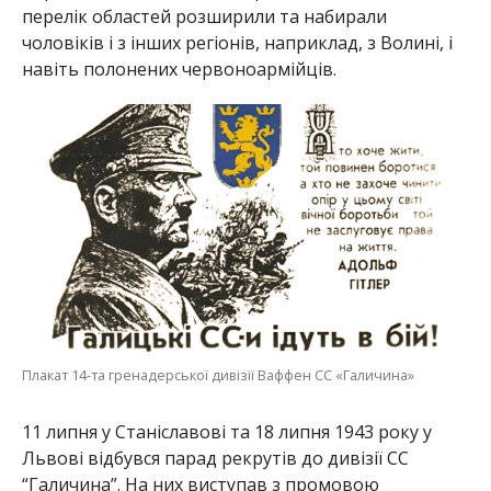
перелік областей розширили та набирали
чоловіків і з інших регіонів, наприклад, з Волині, і
навіть полонених червоноармійців.
Плакат 14-та гренадерської дивізії Ваффен СС «Галичина»
11 липня у Станіславові та 18 липня 1943 року у
Львові відбувся парад рекрутів до дивізії СС
“Галичина”. На них виступав з промовою