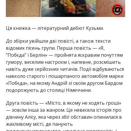
Ця книжка — літературний дебют Кузьми.
До збірки увійшли дві повісті, а також тексти
відомих пісень групи. Перша повість — «Я,
“Побєда” і Берлін» — пройнята яскравим почуттям
гумору, веселим настроєм і, напевне, розсмішить
навіть дуже серйозних читачів. Події відбуваються
навколо старого і пошарпаного автомобіля марки
«Побєда», на якому Андрій зі своїм другом Бардом
подорожують до столиці Німеччини.
Друга повість — «Місто, в якому не ходять гроші»
— зовсім інша за жанром. Це невесела історія про
дівчину Алісу, яка через збіг обставин опинилася в
жахливому місті, де панують