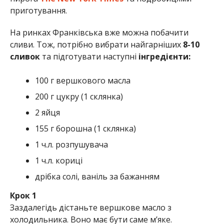
приготування.
На ринках Франківська вже можна побачити
сливи. Тож, потрібно вибрати найгарніших
8-10
сливок
та підготувати наступні
інгредієнти:
100 г вершкового масла
200 г цукру (1 склянка)
2 яйця
155 г борошна (1 склянка)
1 ч.л. розпушувача
1 ч.л. кориці
дрібка солі, ваніль за бажанням
Крок 1
Заздалегідь дістаньте вершкове масло з
холодильника. Воно має бути саме м’яке.