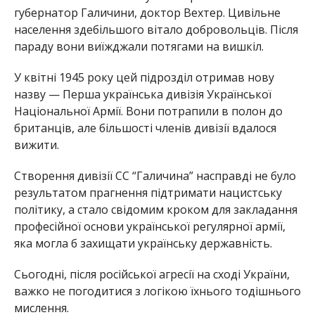
губернатор Галичини, доктор Вехтер. Цивільне
населення здебільшого вітало добровольців. Після
параду вони виїжджали потягами на вишкіл.
У квітні 1945 року цей підрозділ отримав нову
назву — Перша українська дивізія Української
Національної Армії. Вони потрапили в полон до
британців, але більшості членів дивізії вдалося
вижити.
Створення дивізії СС “Галичина” насправді не було
результатом прагнення підтримати нацистську
політику, а стало свідомим кроком для закладання
професійної основи української регулярної армії,
яка могла б захищати українську державність.
Сьогодні, після російської агресії на сході України,
важко не погодитися з логікою їхнього тодішнього
мислення.