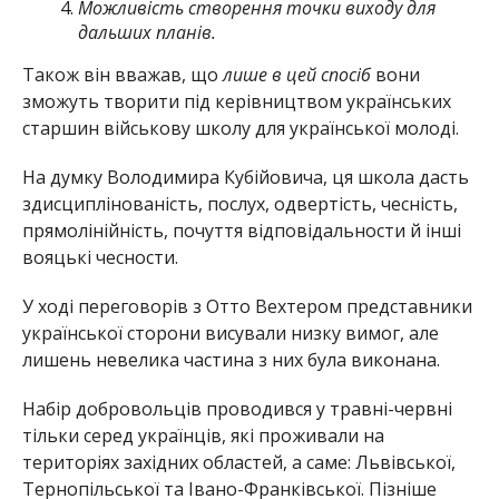
Можливість створення точки виходу для
дальших планів.
Також він вважав, що
лише в цей спосіб
вони
зможуть творити під керівництвом українських
старшин військову школу для української молоді.
На думку Володимира Кубійовича, ця школа дасть
здисциплінованість, послух, одвертість, чесність,
прямолінійність, почуття відповідальности й інші
вояцькі чесности.
У ході переговорів з Отто Вехтером представники
української сторони висували низку вимог, але
лишень невелика частина з них була виконана.
Набір добровольців проводився у травні-червні
тільки серед українців, які проживали на
територіях західних областей, а саме: Львівської,
Тернопільської та Івано-Франківської. Пізніше