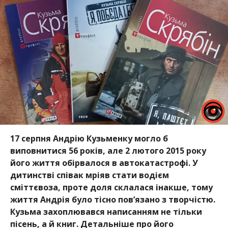
17 серпня Андрію Кузьменку могло б
виповнитися 56 років, але 2 лютого 2015 року
його життя обірвалося в автокатастрофі. У
дитинстві співак мріяв стати водієм
сміттєвоза, проте доля склалася інакше, тому
життя Андрія було тісно пов’язано з творчістю.
Кузьма захоплювався написанням не тільки
пісень, а й книг. Детальніше про його