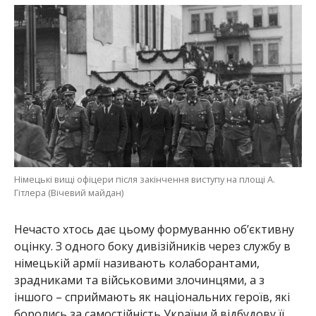
Німецькі вищі офіцери після закінчення виступу на площі А.
Гітлера (Вічевий майдан)
Нечасто хтось дає цьому формуванню обʼєктивну
оцінку. З одного боку дивізійників через службу в
німецькій армії називають колаборантами,
зрадниками та військовими злочинцями, а з
іншого – сприймають як національних героїв, які
боролись за самостійність України й відбудову її