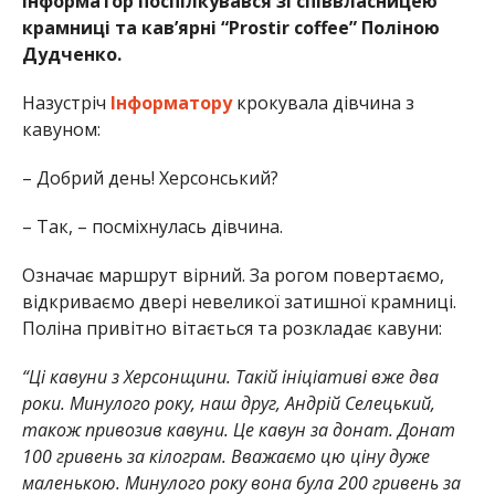
Інформатор поспілкувався зі співвласницею
крамниці та кав’ярні “Prostir coffee” Поліною
Дудченко.
Назустріч
Інформатору
крокувала дівчина з
кавуном:
– Добрий день! Херсонський?
– Так, – посміхнулась дівчина.
Означає маршрут вірний. За рогом повертаємо,
відкриваємо двері невеликої затишної крамниці.
Поліна привітно вітається та розкладає кавуни:
“Ці кавуни з Херсонщини. Такій ініціативі вже два
роки. Минулого року, наш друг, Андрій Селецький,
також привозив кавуни. Це кавун за донат. Донат
100 гривень за кілограм. Вважаємо цю ціну дуже
маленькою. Минулого року вона була 200 гривень за