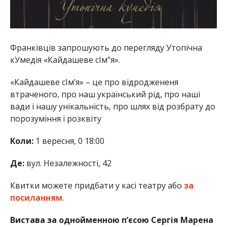
Франківців запрошують до перегляду Утопічна
кУмедія «Кайдашеве сІм”я».
«Кайдашеве сІм’я» – це про відроджененя
втраченого, про наш український рід, про наші
вади і нашу унікальність, про шлях від розбрату до
порозуміння і розквіту
Коли:
1 вересня, 0 18:00
Де:
вул. Незалежності, 42
Квитки можете придбати у касі театру або
за
посиланням
.
Вистава за однойменною п’єсою Сергія Марена