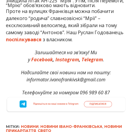
знищила літак АН-225 “Мрія”. Утім, після перемоги,
“Мрію” обов’язково мають відновити.
Проте на вулицях Франківця можна побачити
далекого “родича” славнозвісної “Мрії” –
ексклюзивний велосипед, який зібрали на тому
самому заводі “Антонов”. Наш Руслан Годованець
поспілкувався
з власником.
Залишайтеся на зв’язку! Ми
у
Facebook
,
Instagram
,
Telegram
.
Надсилайте свої новини нам на пошту:
informator.ivanofrankivsk@gmail.com
Телефонуйте за номером 096 989 60 87
МІТКИ:
НОВИНИ
,
НОВИНИ ІВАНО-ФРАНКІВСЬКА
,
НОВИНИ
ПРИКАРПАТТЯ
,
СВЯТО