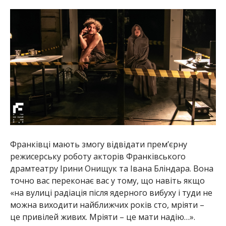
Франківці мають змогу відвідати прем’єрну
режисерську роботу акторів Франківського
драмтеатру Ірини Онищук та Івана Бліндара. Вона
точно вас переконає вас у тому, що навіть якщо
«на вулиці радіація після ядерного вибуху і туди не
можна виходити найближчих років сто, мріяти –
це привілей живих. Мріяти – це мати надію…».