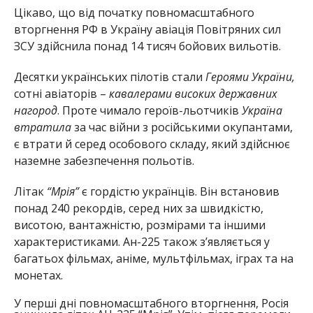
Цікаво, що від початку повномасштабного
вторгнення РФ в Україну авіація Повітряних сил
ЗСУ здійснила понад 14 тисяч бойових вильотів.
Десятки українських пілотів стали
Героями України,
сотні авіаторів –
кавалерами високих державних
нагород
. Проте чимало героїв-льотчиків
Україна
втратила
за час війни з російськими окупантами,
є втрати й серед особового складу, який здійснює
наземне забезпечення польотів.
Літак
“Мрія”
є гордістю українців. Він встановив
понад 240 рекордів, серед них за швидкістю,
висотою, вантажністю, розмірами та іншими
характеристиками. Ан-225 також з’являється у
багатьох фільмах, аніме, мультфільмах, іграх та на
монетах.
У перші дні повномасштабного вторгнення, Росія