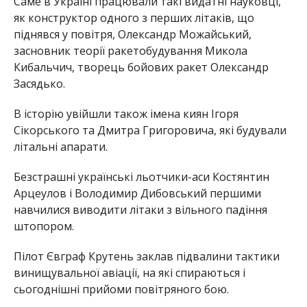
Саме в Україні працювали такі видатні науковці,
як конструктор одного з перших літаків, що
піднявся у повітря, Олександр Можайський,
засновник теорії ракетобудування Микола
Кибальчич, творець бойових ракет Олександр
Засядько.
В історію увійшли також імена киян Ігоря
Сікорського та Дмитра Григоровича, які будували
літальні апарати.
Безстрашні українські льотчики-аси Костянтин
Арцеулов і Володимир Дибовський першими
навчилися виводити літаки з вільного падіння
штопором.
Пілот Євграф Крутень заклав підвалини тактики
винищувальної авіації, на які спираються і
сьогоднішні прийоми повітряного бою.