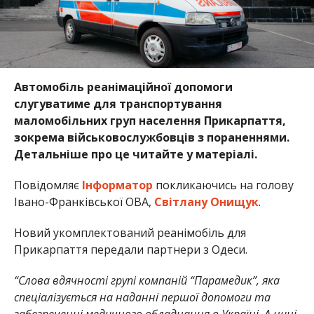
Автомобіль реанімаційної допомоги
слугуватиме для транспортування
маломобільних груп населення Прикарпаття,
зокрема військовослужбовців з пораненнями.
Детальніше про це читайте у матеріалі.
Повідомляє
Інформатор
покликаючись на голову
Івано-Франківської ОВА,
Світлану Онищук
.
Новий укомплектований реанімобіль для
Прикарпаття передали партнери з Одеси.
“Слова вдячності групі компаній “Парамедик”, яка
спеціалізується на наданні першої допомоги та
забезпеченні медичного обладнання в Україні. А нині