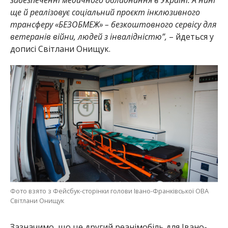
ще й реалізовує соціальний проєкт інклюзивного
трансферу «БЕЗОБМЕЖ» – безкоштовного сервісу для
ветеранів війни, людей з інвалідністю”,
– йдеться у
дописі Світлани Онищук.
Фото взято з Фейсбук-сторінки голови Івано-Франківської ОВА
Світлани Онищук
Зазначимо, що це другий реанімобіль для Івано-