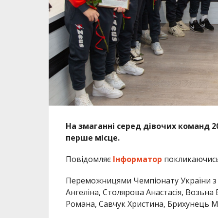
На змаганні серед дівочих команд 20
перше місце.
Повідомляє
Інформатор
покликаючис
Переможницями Чемпіонату України з 
Ангеліна, Столярова Анастасія, Возьна
Романа, Савчук Христина,
Брихунець
Ма