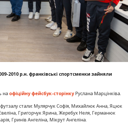
09-2010 р.н. франківські спортсменки зайняли
ь на
офіційну фейсбук-сторінку
Руслана Марцінківа.
футзалу стали: Мулярчук Софія, Михайлюк Анна, Яцюк
 Евеліна, Григорчук Ярина, Жеребух Неля, Германюк
рія, Гринів Ангеліна,
Мікрут
Ангеліна.