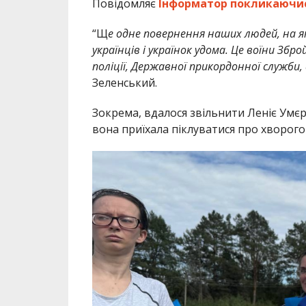
Повідомляє
Інформатор
покликаючи
“Щ
е одне повернення наших людей, на я
українців і українок удома. Це воїни Збр
поліції, Державної прикордонної служби,
Зеленський.
Зокрема, вдалося звільнити Леніє Умєр
вона приїхала піклуватися про хворого