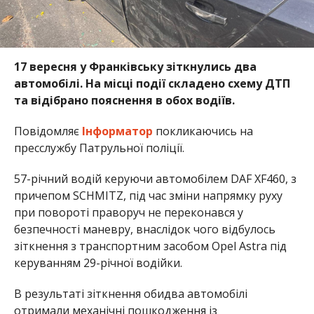
17 вересня у Франківську зіткнулись два
автомобілі. На місці події складено схему ДТП
та відібрано пояснення в обох водіїв.
Повідомляє
Інформатор
покликаючись на
пресслужбу Патрульної поліції.
57-річний водій керуючи автомобілем DAF XF460, з
причепом SCHMITZ, під час зміни напрямку руху
при повороті праворуч не переконався у
безпечності маневру, внаслідок чого відбулось
зіткнення з транспортним засобом Opel Astra під
керуванням 29-річної водійки.
В результаті зіткнення обидва автомобілі
отримали механічні пошкодження із