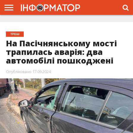
ГОЛОВНА
ЖИТТЯ
ВЛАДА
ГРОШІ
ТРЕШ
ТИСМЕНИЦЯ
НАДВІРНА
РОЗСЛІДУВАННЯ
АФІША
РЕКЛАМА
ПРО
ПРОЄКТ
ТРЕШ
На Пасічнянському мості
трапилась аварія: два
автомобілі пошкоджені
Опубліковано
17.09.2024