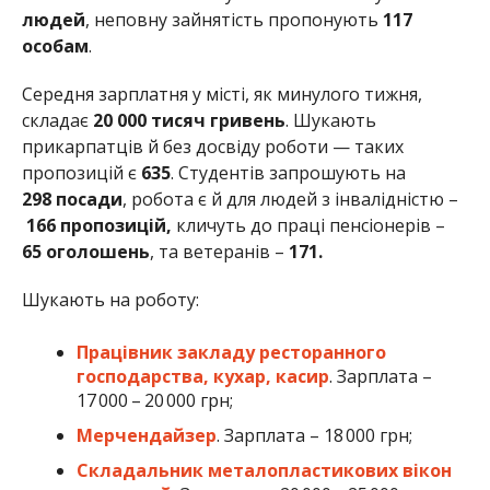
людей
, неповну зайнятість пропонують
117
особам
.
Середня зарплатня у місті, як минулого тижня,
складає
20 000 тисяч гривень
. Шукають
прикарпатців й без досвіду роботи — таких
пропозицій є
635
. Студентів запрошують на
298 посади
, робота є й для людей з інвалідністю –
166
пропозицій,
кличуть до праці пенсіонерів –
65 оголошень
, та ветеранів –
171.
Шукають на роботу:
Працівник закладу ресторанного
господарства, кухар, касир
. Зарплата –
17 000 – 20 000 грн;
Мерчендайзер
. Зарплата – 18 000 грн;
Складальник металопластикових вікон