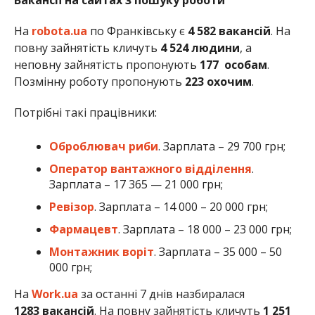
Вакансії на сайтах з пошуку роботи
На
robota.ua
по Франківську є
4 582 вакансій
. На
повну зайнятість кличуть
4 524 людини
, а
неповну зайнятість пропонують
177
особам
.
Позмінну роботу пропонують
223 охочим
.
Потрібні такі працівники:
Оброблювач риби
. Зарплата – 29 700 грн;
Оператор вантажного відділення
.
Зарплата – 17 365 — 21 000 грн;
Ревізор
. Зарплата – 14 000 – 20 000 грн;
Фармацевт
. Зарплата – 18 000 – 23 000 грн;
Монтажник воріт
. Зарплата – 35 000 – 50
000 грн;
На
Work.ua
за останні 7 днів назбиралася
1283 вакансій
. На повну зайнятість кличуть
1 251