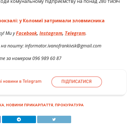
коди комунальному підприємству на понад 280 тисяч
вокзалі: у Коломиї затримали зловмисника
ку! Ми
у
Facebook
,
Instagram
,
Telegram
.
на пошту: informator.ivanofrankivsk@gmail.com
те за номером 096 989 60 87
КА
,
НОВИНИ ПРИКАРПАТТЯ
,
ПРОКУРАТУРА