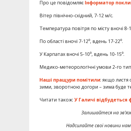
Про це повідомляє
Інформатор
покли
Вітер північно-східний, 7-12 м/с.
Температура повітря по місту вночі 8-1
По області вночі 7-12⁰, вдень 17-22⁰.
У Карпатах вночі 5-10⁰, вдень 10-15⁰.
Медико-метеорологічні умови 2-го тип
Наші пращури помітили
: якщо листя
зими, зворотною догори – зима буде теп
Читати також:
У Галичі відбудеться
Залишайтеся на зв’язк
Надсилайте свої новини нам 