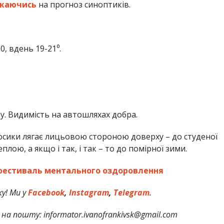
каючись
на прогноз синоптиків.
0, вдень 19-21⁰.
у. Видимість на автошляхах добра.
 осики лягає лицьовою стороною доверху – до студеної
лою, а якщо і так, і так – то до помірної зими.
 фестиваль ментального оздоровлення
у! Ми у
Facebook
,
Instagram
,
Telegram
.
на пошту: informator.ivanofrankivsk@gmail.com