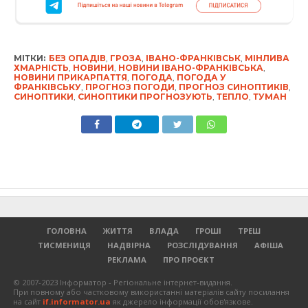
МІТКИ:
БЕЗ ОПАДІВ
,
ГРОЗА
,
ІВАНО-ФРАНКІВСЬК
,
МІНЛИВА
ХМАРНІСТЬ
,
НОВИНИ
,
НОВИНИ ІВАНО-ФРАНКІВСЬКА
,
НОВИНИ ПРИКАРПАТТЯ
,
ПОГОДА
,
ПОГОДА У
ФРАНКІВСЬКУ
,
ПРОГНОЗ ПОГОДИ
,
ПРОГНОЗ СИНОПТИКІВ
,
СИНОПТИКИ
,
СИНОПТИКИ ПРОГНОЗУЮТЬ
,
ТЕПЛО
,
ТУМАН
ГОЛОВНА
ЖИТТЯ
ВЛАДА
ГРОШІ
ТРЕШ
ТИСМЕНИЦЯ
НАДВІРНА
РОЗСЛІДУВАННЯ
АФІША
РЕКЛАМА
ПРО ПРОЄКТ
© 2007-2023 Інформатор - Регіональне інтернет-видання.
При повному або частковому використанні матеріалів сайту посилання
на сайт
if.informator.ua
як джерело інформації обов'язкове.