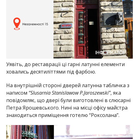
Уявіть, до реставрації ці гарні латунні елементи
ховались десятиліттями під фарбою.
На внутрішній стороні дверей латунна табличка з
написом
“Slusarnia Stanislawow P.Jaroszewski”
, яка
повідомляє, що двері були виготовлені в слюсарні
Петра Ярошевського. Нині на місці офісу майстра
знаходиться приміщення готелю “Роксолана”.