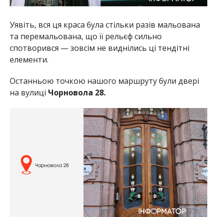
Уявіть, вся ця краса була стільки разів мальована
та перемальована, що її рельєф сильно
спотворився — зовсім не виднілись ці тендітні
елементи.
Останньою точкою нашого маршруту були двері
на вулиці
Чорновола 28.