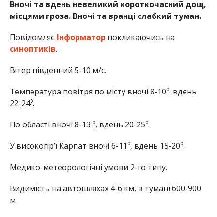
Вночі та вдень невеликий короткочасний дощ,
місцями гроза. Вночі та вранці слабкий туман.
Повідомляє
Інформатор
покликаючись на
синоптиків
.
Вітер південний 5-10 м/с.
Температура повітря по місту вночі 8-10⁰, вдень
22-24⁰.
По області вночі 8-13 ⁰, вдень 20-25⁰.
У високогір’ї Карпат вночі 6-11⁰, вдень 15-20⁰.
Медико-метеорологічні умови 2-го типу.
Видимість на автошляхах 4-6 км, в тумані 600-900
м.