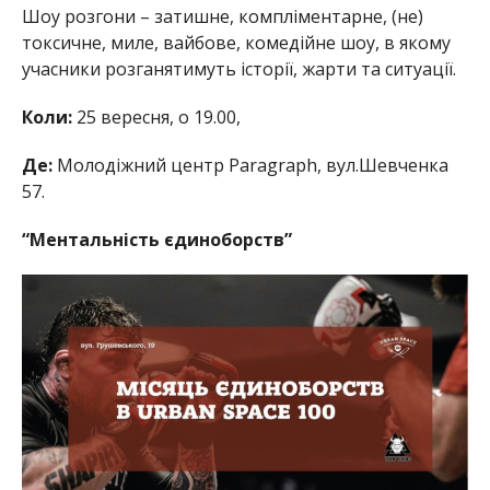
Шоу розгони – затишне, компліментарне, (не)
токсичне, миле, вайбове, комедійне шоу, в якому
учасники розганятимуть історії, жарти та ситуації.
Коли:
25 вересня, о 19.00,
Де:
Молодіжний центр Paragraph, вул.Шевченка
57.
“Ментальність єдиноборств”