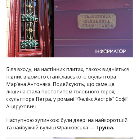
Біля входу, на настінних плитах, також видніється
підпис відомого станіславського скульптора
Мар’яна Антоняка. Подейкують, що саме ця
людина стала прототипом головного героя,
скульптора Петра, у романі “Фелікс Австрія” Софії
Андрухович.
Наступною зупинкою були двері на найкоротшій
та найвужчій вулиці Франківська —
Труша.