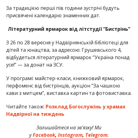
За традицією перші пів години зустрічі будуть
присвячені календарю знаменних дат.
Літературний ярмарок від літстудії “Бистрінь”
З 26 по 28 вересня у Надвірнянській бібліотеці для
дітей та юнацтва, за адресою: Грушевського 4,
відбудеться літературний ярмарок “Україна понад
усе!” — за донат на ЗСУ.
У програмі: майстер-класи, книжковий ярмарок,
перфоменс від бистрінців, аукціон “За чашкою
кави з митцем”, виставка картин та фотовиставка.
Читайте також:
Розклад Богослужінь у храмах
Надвірної на тиждень
Залишайтеся на зв’язку! Ми
у
Facebook
,
Instagram
,
Telegram
.