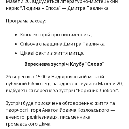
Мазепи 20, відбудеться літературно-мистецький
нарис “Людина – Епоха” — Дмитра Павличка.
Програма заходу:
Кінолекторій про письменника;
Співоча спадщина Дмитра Павличка;
Цікаві факти з життя митця.
Вереснева зустріч Клубу “Слово”
26 вересня о 15:00 у Надвірнянській міській
публічній бібліотеці, за адресою: вулиця Мазепи 20,
відбудеться вереснева зустріч “Боржник Любові”.
Зустріч буде присвячена обговоренню життя та
творчості Ігоря Анатолійовича Козловського —
вченого, релігієзнавця, письменника,
громадського діяча.