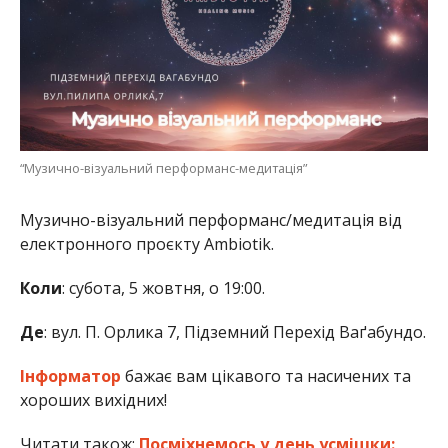
“Музично-візуальний перформанс-медитація”
Музично-візуальний перформанс/медитація від
електронного проєкту Ambiotik.
Коли
: субота, 5 жовтня, о 19:00.
Де
: вул. П. Орлика 7, Підземний Перехід Ваґабундо.
Інформатор
бажає вам цікавого та насичених та
хороших вихідних!
Читати також:
Посміхнемось у день усмішки: