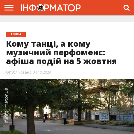
ГОЛОВНА
ЖИТТЯ
ВЛАДА
ГРОШІ
ТРЕШ
ТИСМЕНИЦЯ
НАДВІРНА
РОЗСЛІДУВАННЯ
АФІША
РЕКЛАМА
ПРО
ПРОЄКТ
АФІША
Кому танці, а кому
музичний перфоменс:
афіша подій на 5 жовтня
Опубліковано
04.10.2024