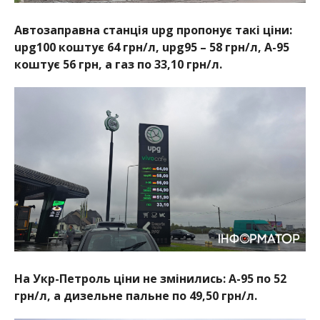
Автозаправна станція upg пропонує такі ціни:
upg100 коштує 64 грн/л, upg95 – 58 грн/л, А-95
коштує 56 грн, а газ по 33,10 грн/л.
На Укр-Петроль ціни не змінились: А-95 по 52
грн/л, а дизельне пальне по 49,50 грн/л.