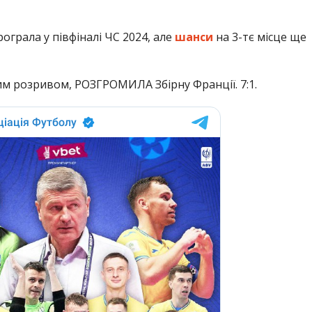
рограла у півфіналі ЧС 2024, але
шанси
на 3-тє місце ще
им розривом, РОЗГРОМИЛА Збірну Франції. 7:1.