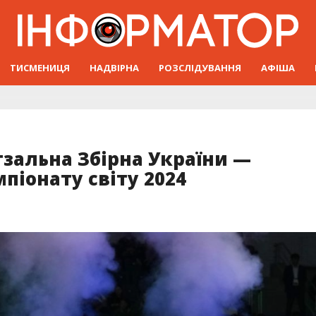
ТИСМЕНИЦЯ
НАДВІРНА
РОЗСЛІДУВАННЯ
АФІША
тзальна Збірна України —
піонату світу 2024