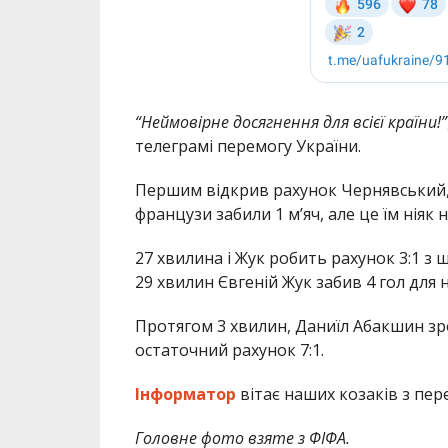
“Неймовірне досягнення для всієї країни!”
телеграмі перемогу України.
Першим відкрив рахунок Чернявський, 1:
французи забили 1 м’яч, але це їм ніяк 
27 хвилина і Жук робить рахунок 3:1 з ш
29 хвилин Євгеній Жук забив 4 гол для н
Протягом 3 хвилин, Даниїл Абакшин зр
остаточний рахунок 7:1.
Інформатор
вітає наших козаків з пер
Головне фото взяте з ФІФА.