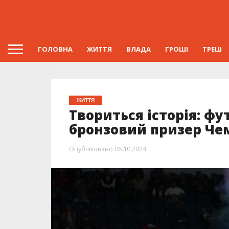
ГОЛОВНА
ЖИТТЯ
ВЛАДА
ГРОШІ
ТРЕШ
ЖИТТЯ
Твориться історія: фу
бронзовий призер Чем
Опубліковано
06.10.2024