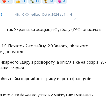
, — так Українська асоціація Футболу (УАФ) описала в
0. Початок 2-го тайму, 2:0 Зварич, після чого
не допомогло.
икарного удару з розвороту, а опісля вже на розрізі 28-
ашої Збірної.
обив неймовірний хет-трик у ворота французів і
емогою та бажаємо успіхів у майбутніх змаганнях.