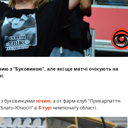
чию з “Буковиною”, але які ще матчі очікують на
і.
и з буковинцями
нічию
, а от фарм-клуб “Прикарпаття-
“Благо-Юності” в
8 турі
чемпіонату області.