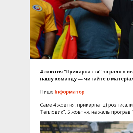
4 жовтня “
Прикарпаття” зіграло в ні
нашу команду — читайте в матеріал
Пише
Інформатор
.
Саме 4 жовтня, прикарпатці розписал
Тепловик”, 5 жовтня, на жаль програв 