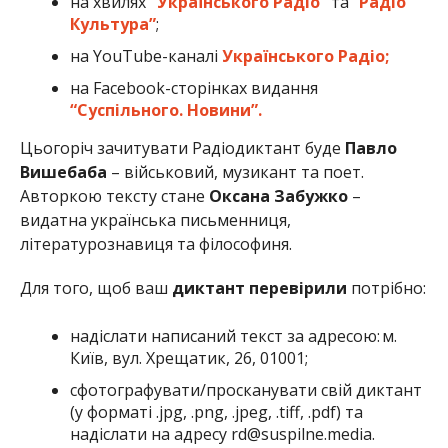
на хвилях
“Українського Радіо”
та “
Радіо
Культура”
;
на YouTube-каналі
Українського Радіо;
на Facebook-сторінках видання
“Суспільного. Новини”.
Цьогоріч зачитувати Радіодиктант буде
Павло
Вишебаба
– військовий, музикант та поет.
Авторкою тексту стане
Оксана Забужко
–
видатна українська письменниця,
літературознавиця та філософиня.
Для того, щоб ваш
диктант перевірили
потрібно:
надіслати написаний текст за адресою: м.
Київ, вул. Хрещатик, 26, 01001;
сфотографувати/просканувати свій диктант
(у форматі .jpg, .png, .jpeg, .tiff, .pdf) та
надіслати на адресу rd@suspilne.media.