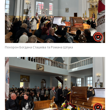
Похорон Богдана Сташківа та Романа Шпука