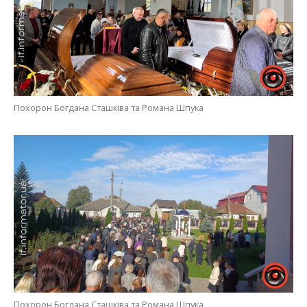
Похорон Богдана Сташківа та Романа Шпука
Похорон Богдана Сташківа та Романа Шпука