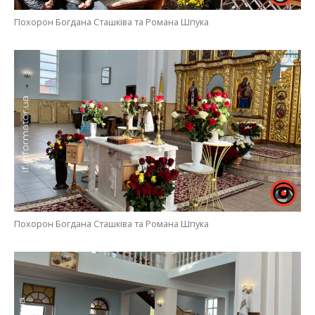
Похорон Богдана Сташківа та Романа Шпука
Похорон Богдана Сташківа та Романа Шпука