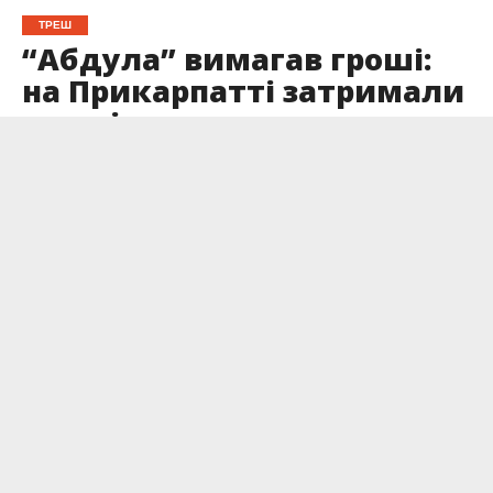
ТРЕШ
“Абдула” вимагав гроші:
на Прикарпатті затримали
кримінального авторитета
Опубліковано
09.10.2024