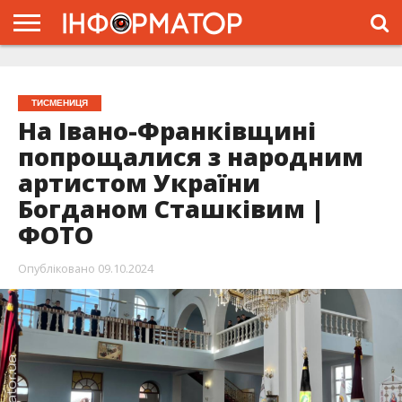
ГОЛОВНА
ЖИТТЯ
ВЛАДА
ГРОШІ
ТРЕШ
ТИСМЕНИЦЯ
НАДВІРНА
РОЗСЛІДУВАННЯ
АФІША
РЕКЛАМА
ПРО
ПРОЄКТ
ТИСМЕНИЦЯ
На Івано-Франківщині
попрощалися з народним
артистом України
Богданом Сташківим |
ФОТО
Опубліковано
09.10.2024