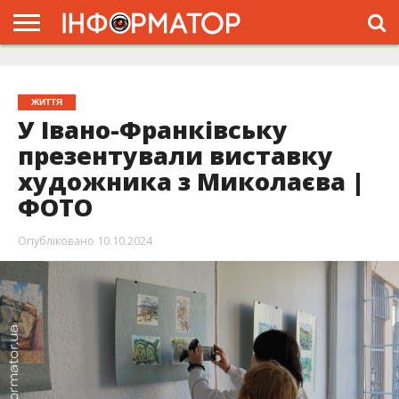
ГОЛОВНА
ЖИТТЯ
ВЛАДА
ГРОШІ
ТРЕШ
ТИСМЕНИЦЯ
НАДВІРНА
РОЗСЛІДУВАННЯ
АФІША
РЕКЛАМА
ПРО
ПРОЄКТ
ЖИТТЯ
У Івано-Франківську
презентували виставку
художника з Миколаєва |
ФОТО
Опубліковано
10.10.2024