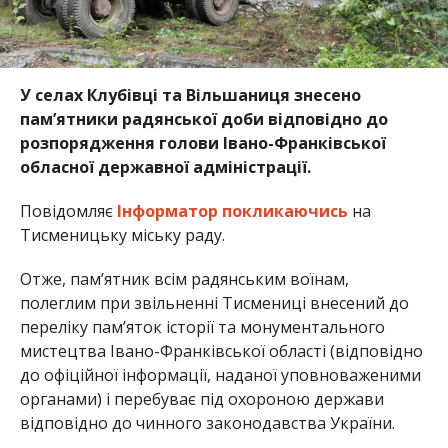
У селах Клубівці та Вільшаниця знесено
пам’ятники радянської доби відповідно до
розпорядження голови Івано-Франківської
обласної державної адміністрації.
Повідомляє
Інформатор
покликаючись
на
Тисменицьку міську раду.
Отже, пам’ятник всім радянським воїнам,
полеглим при звільненні Тисмениці внесений до
переліку пам’яток історії та монументального
мистецтва Івано-Франківської області (відповідно
до офіційної інформації, наданої уповноваженими
органами) і перебуває під охороною держави
відповідно до чинного законодавства України.