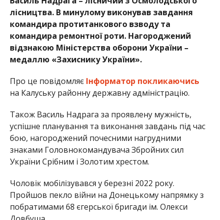
Василь Надрага – лісничий з Осмолодського
лісництва. В минулому виконував завдання
командира протитанкового взводу та
командира ремонтної роти. Нагороджений
відзнакою Міністерства оборони України –
медаллю «Захиснику України».
Про це повідомляє
Інформатор
покликаючись
на Калуську районну державну адміністрацію.
Також Василь Надрага за проявлену мужність,
успішне планування та виконання завдань під час
бою, нагороджений почесними нагрудними
знаками Головнокомандувача Збройних сил
України Срібним і Золотим хрестом.
Чоловік мобілізувався у березні 2022 року.
Пройшов пекло війни на Донецькому напрямку з
побратимами 68 єгерської бригади ім. Олекси
Довбуша.