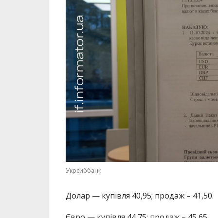
Укрсиббанк
Долар — купівля 40,95; продаж – 41,50.
Євро — купівля 44,75; продаж – 45,65.