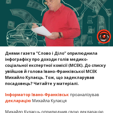
Днями газета “Слово і Діло” оприлюднила
інфографіку про доходи голів медико-
соціальної експертної комісії (МСЕК). До списку
увійшов й голова Івано-Франківської МСЕК
Михайло Кулаєць. Тож, що задекларував
посадовець? Читайте у матеріалі.
Інформатор Івано-Франківськ
проаналізував
декларацію
Михайла Кулаєця
Михайло Кулаєць оприлюднив свою декларацію