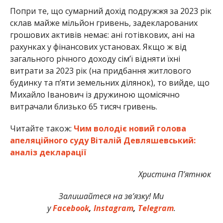
Попри те, що сумарний дохід подружжя за 2023 рік
склав майже мільйон гривень, задекларованих
грошових активів немає: ані готівкових, ані на
рахунках у фінансових установах. Якщо ж від
загального річного доходу сім’ї відняти їхні
витрати за 2023 рік (на придбання житлового
будинку та п’яти земельних ділянок), то вийде, що
Михайло Іванович із дружиною щомісячно
витрачали близько 65 тисяч гривень.
Читайте також:
Чим володіє новий голова
апеляційного суду Віталій Девляшевський:
аналіз декларації
Христина П’ятнюк
Залишайтеся на зв’язку! Ми
у
Facebook
,
Instagram
,
Telegram
.