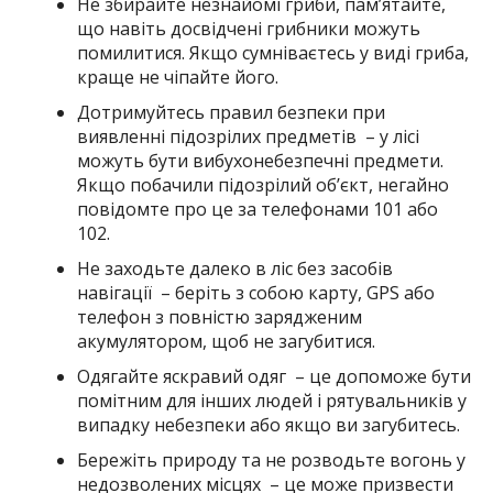
Не збирайте незнайомі гриби, пам’ятайте,
що навіть досвідчені грибники можуть
помилитися. Якщо сумніваєтесь у виді гриба,
краще не чіпайте його.
Дотримуйтесь правил безпеки при
виявленні підозрілих предметів – у лісі
можуть бути вибухонебезпечні предмети.
Якщо побачили підозрілий об’єкт, негайно
повідомте про це за телефонами 101 або
102.
Не заходьте далеко в ліс без засобів
навігації – беріть з собою карту, GPS або
телефон з повністю зарядженим
акумулятором, щоб не загубитися.
Одягайте яскравий одяг – це допоможе бути
помітним для інших людей і рятувальників у
випадку небезпеки або якщо ви загубитесь.
Бережіть природу та не розводьте вогонь у
недозволених місцях – це може призвести