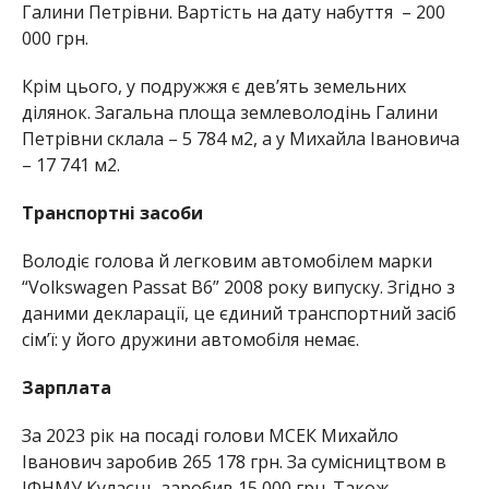
Галини Петрівни. Вартість на дату набуття – 200
000 грн.
Крім цього, у подружжя є дев’ять земельних
ділянок. Загальна площа землеволодінь Галини
Петрівни склала – 5 784 м2, а у Михайла Івановича
– 17 741 м2.
Транспортні засоби
Володіє голова й легковим автомобілем марки
“Volkswagen Passat B6” 2008 року випуску. Згідно з
даними декларації, це єдиний транспортний засіб
сім’ї: у його дружини автомобіля немає.
Зарплата
За 2023 рік на посаді голови МСЕК Михайло
Іванович заробив 265 178 грн. За сумісництвом в
ІФНМУ Кулаєць заробив 15 000 грн. Також