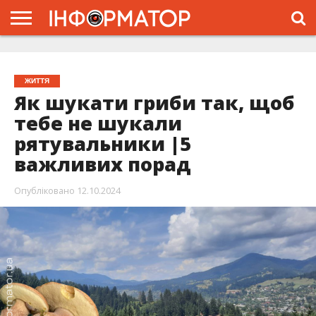
ГОЛОВНА
ЖИТТЯ
ВЛАДА
ГРОШІ
ТРЕШ
ТИСМЕНИЦЯ
НАДВІРНА
РОЗСЛІДУВАННЯ
АФІША
РЕКЛАМА
ПРО
ПРОЄКТ
ЖИТТЯ
Як шукати гриби так, щоб
тебе не шукали
рятувальники |5
важливих порад
Опубліковано
12.10.2024