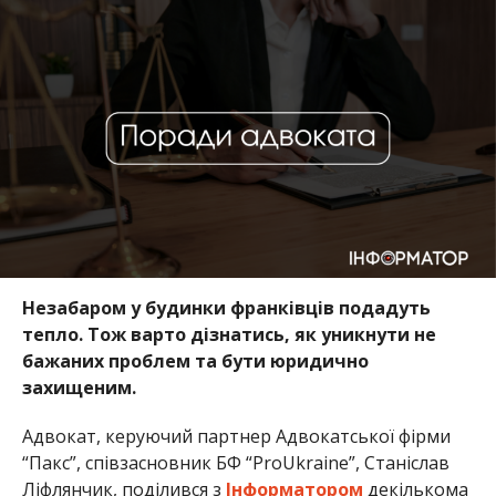
Незабаром у будинки франківців подадуть
тепло. Тож варто дізнатись, як уникнути не
бажаних проблем та бути юридично
захищеним.
Адвокат, керуючий партнер Адвокатської фірми
“Пакс”, співзасновник БФ “ProUkraine”, Станіслав
Ліфлянчик, поділився з
Інформатором
декількома