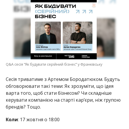
Q&A сесія “Як будувати серійний бізнес” у Франківську
Сесія триватиме з Артемом Бородатюком. Будуть
обговорювати такі теми: Як зрозуміти, що ідея
варта того, щоб стати бізнесом? Чи складніше
керувати компанією на старті кар’єри, ніж групою
брендів? Тощо.
Коли
: 17 жовтня о 18:00