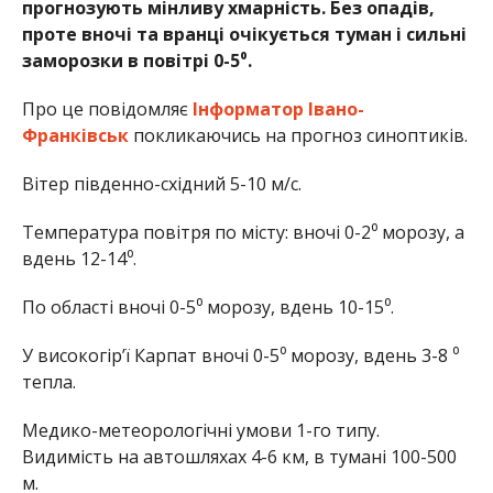
прогнозують мінливу хмарність. Без опадів,
проте вночі та вранці очікується туман і сильні
заморозки в повітрі 0-5⁰.
Про це повідомляє
Інформатор Івано-
Франківськ
покликаючись на прогноз синоптиків.
Вітер південно-східний 5-10 м/с.
Температура повітря по місту: вночі 0-2⁰ морозу, а
вдень 12-14⁰.
По області вночі 0-5⁰ морозу, вдень 10-15⁰.
У високогір’ї Карпат вночі 0-5⁰ морозу, вдень 3-8 ⁰
тепла.
Медико-метеорологічні умови 1-го типу.
Видимість на автошляхах 4-6 км, в тумані 100-500
м.