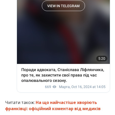
Читати також:
На що найчастіше хворіють
франківці: офіційний коментар від медиків