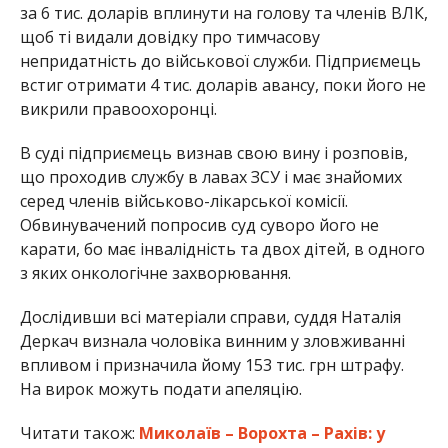
за 6 тис. доларів вплинути на голову та членів ВЛК,
щоб ті видали довідку про тимчасову
непридатність до військової служби. Підприємець
встиг отримати 4 тис. доларів авансу, поки його не
викрили правоохоронці.
В суді підприємець визнав свою вину і розповів,
що проходив службу в лавах ЗСУ і має знайомих
серед членів військово-лікарської комісії.
Обвинувачений попросив суд суворо його не
карати, бо має інвалідність та двох дітей, в одного
з яких онкологічне захворювання.
Дослідивши всі матеріали справи, суддя Наталія
Деркач визнала чоловіка винним у зловживанні
впливом і призначила йому 153 тис. грн штрафу.
На вирок можуть подати апеляцію.
Читати також:
Миколаїв – Ворохта – Рахів: у