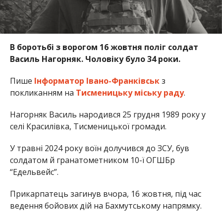
В боротьбі з ворогом 16 жовтня поліг солдат
Василь Нагорняк. Чоловіку було 34 роки.
Пише
Інформатор Івано-Франківськ
з
покликанням на
Тисменицьку міську раду
.
Нагорняк Василь народився 25 грудня 1989 року у
селі Красилівка, Тисменицької громади.
У травні 2024 року воїн долучився до ЗСУ, був
солдатом й гранатометником 10-ї ОГШБр
“Едельвейс”.
Прикарпатець загинув вчора, 16 жовтня, під час
ведення бойових дій на Бахмутському напрямку.