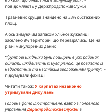
на кв.м., що більше ніж в минулому році”
, –
повідомляють у Держпродспоживслужбі.
Травневих хрущів знайдено на 33% обстежених
площ.
А ось зимуючим запасом хлібної жужелиці
заселено 8% територій, що перевірялись. Це на
рівні минулорічних даних.
“Ґрунтові шкідники були поширені в усіх районах
області, шкідливість їх була різною, це пов’язано із
недостатнім та нестійким зволоженням ґрунту”,
–
підсумували фахівці
Читати також:
У Карпатах незаконно
утримували дику лань
Головне фото ілюстративне, взято з Головного
управління
Держпродспоживслужби
в