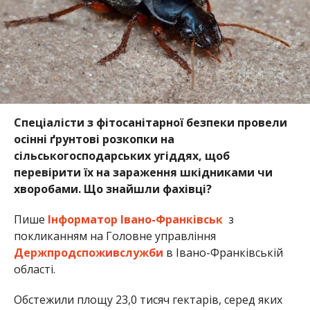
Спеціалісти з фітосанітарної безпеки провели
осінні ґрунтові розкопки на
сільськогосподарських угіддях, щоб
перевірити їх на зараження шкідниками чи
хворобами. Що знайшли фахівці?
Пише
Інформатор Івано-Франківськ
з
покликанням на Головне управління
Держпродспоживслужби
в Івано-Франківській
області.
Обстежили площу 23,0 тисяч гектарів, серед яких