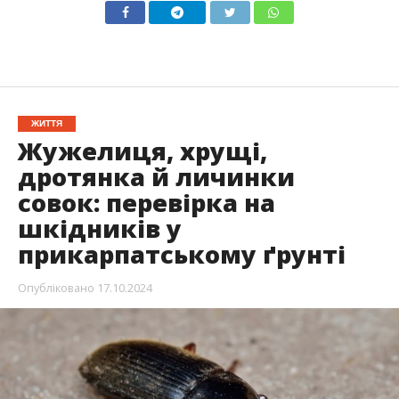
ЖИТТЯ
Жужелиця, хрущі,
дротянка й личинки
совок: перевірка на
шкідників у
прикарпатському ґрунті
Опубліковано
17.10.2024