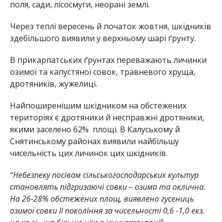
поля, сади, лісосмуги, неорані землі.
Через теплі вересень й початок жовтня, шкідників
здебільшого виявили у верхньому шарі ґрунту.
В прикарпатських ґрунтах переважають личинки
озимої та капустяної совок, травневого хруща,
дротяників, жужелиці.
Найпоширенішим шкідником на обстежених
територіях є дротяники й несправжні дротяники,
якими заселено 62% площі. В Калуському й
Снятинському районах виявили найбільшу
чисельність цих личинок цих шкідників.
“Небезпеку посівам сільськогосподарських культур
становлять підгризаючі совки – озима та оклична.
На 26-28% обстежених площ, виявлено гусениць
озимої совки ІІ покоління за чисельності 0,6 -1,0 екз.