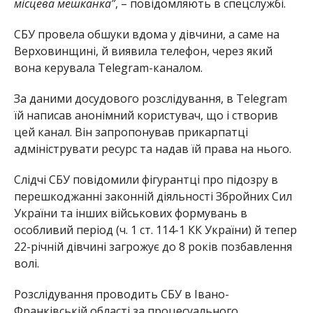
місцева мешканка”
, – повідомляють в спецслужбі.
СБУ провела обшуки вдома у дівчини, а саме на
Верховинщині, й виявила телефон, через який
вона керувала Telegram-каналом.
За даними досудового розслідування, в Telegram
їй написав анонімний користувач, що і створив
цей канал. Він запропонував прикарпатці
адмініструвати ресурс та надав їй права на нього.
Слідчі СБУ повідомили фігурантці про підозру в
перешкоджанні законній діяльності Збройних Сил
України та інших військових формувань в
особливий період (ч. 1 ст. 114-1 КК України) й тепер
22-річній дівчині загрожує до 8 років позбавлення
волі.
Розслідування проводить СБУ в Івано-
Франківській області за процесуального