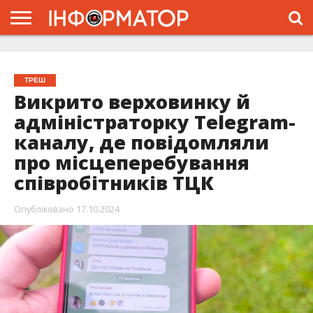
ГОЛОВНА
ЖИТТЯ
ВЛАДА
ГРОШІ
ТРЕШ
ТИСМЕНИЦЯ
НАДВІРНА
РОЗСЛІДУВАННЯ
АФІША
РЕКЛАМА
ПРО
ПРОЄКТ
ТРЕШ
Викрито верховинку й
адміністраторку Telegram-
каналу, де повідомляли
про місцеперебування
співробітників ТЦК
Опубліковано
17.10.2024