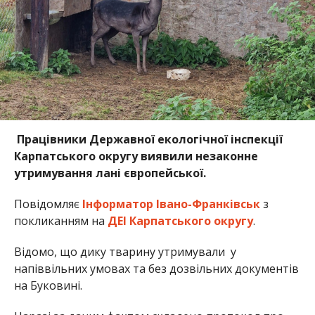
Працівники Державної екологічної інспекції
Карпатського округу виявили незаконне
утримування лані європейської.
Повідомляє
Інформатор Івано-Франківськ
з
покликанням на
ДЕІ Карпатського округу
.
Відомо, що дику тварину утримували у
напіввільних умовах та без дозвільних документів
на Буковині.