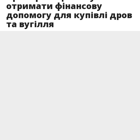
отримати фінансову
допомогу для купівлі дров
та вугілля
Опубліковано
17.10.2024
Субсидія надається тільки раз на рік й людина
самостійно розпоряджається коштами. Проте