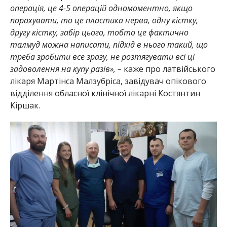
операція, це 4-5 операцій одномоментно, якщо
порахувати, то це пластика нерва, одну кістку,
другу кістку, забір цього, тобто це фактично
талмуд можна написати, підхід в нього такий, що
треба зробити все зразу, не розтягувати всі ці
задоволення на купу разів», –
каже про латвійського
лікаря Мартінса Малзубріса, завідувач опікового
відділення обласної клінічної лікарні Костянтин
Кіршак.