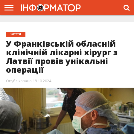
ГОЛОВНА
ЖИТТЯ
ВЛАДА
ГРОШІ
ТРЕШ
ТИСМЕНИЦЯ
НАДВІРНА
РОЗСЛІДУВАННЯ
АФІША
РЕКЛАМА
ПРО
ПРОЄКТ
ЖИТТЯ
У Франківській обласній
клінічній лікарні хірург з
Латвії провів унікальні
операції
Опубліковано
18.10.2024