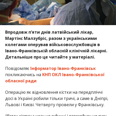
Впродовж п’яти днів латвійський лікар,
Мартінс Малзубріс, разом з українськими
колегами оперував військовослужбовців в
Івано-Франківській обласній клінічній лікарні.
Детальніше про це читайте у матеріалі.
Повідомляє
Інформатор Івано-Франківськ
покликаючись на
КНП ОКЛ Івано-Франківської
обласної ради
Операцію як відновлення кістки на передпліччі
досі в Україні робили тільки тричі, а саме в Дніпрі,
Львові і Києві. Четверту провели у Франківську.
“Взяли кістку з ноги на судинці і пересадили на руку,