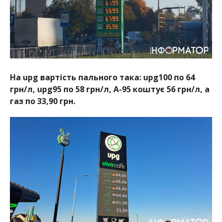
На upg вартість пального така: upg100 по 64
грн/л, upg95 по 58 грн/л, А-95 коштує 56 грн/л, а
газ по 33,90 грн.