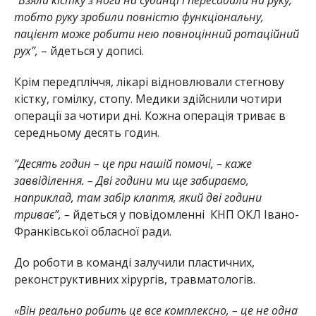
тобто руку зробили повністю функціональну,
пацієнт може робити нею повноцінний ротаційний
рух”,
– йдеться у дописі.
Крім передпліччя, лікарі відновлювали стегнову
кістку, гомілку, стопу. Медики здійснили чотири
операції за чотири дні. Кожна операція триває в
середньому десять годин.
“Десять годин – це при нашій помочі, – каже
заввіділення. – Дві години ми ще забираємо,
наприклад, там забір клаптя, який дві години
триває”, –
йдеться у повідомленні
КНП ОКЛ Івано-
Франківської обласної ради.
До роботи в команді залучили пластичних,
реконструктивних хірургів, травматологів.
«Він реально робить це все комплексно, – це не одна