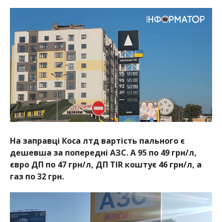
На заправці Коса лтд вартість пального є
дешевша за попередні АЗС. А 95 по 49 грн/л,
євро ДП по 47 грн/л, ДП TIR коштує
46 грн/л, а
газ по 32 грн.