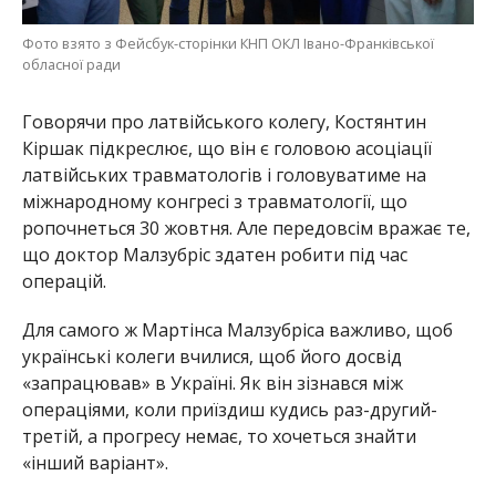
Фото взято з Фейсбук-сторінки КНП ОКЛ Івано-Франківської
обласної ради
Говорячи про латвійського колегу, Костянтин
Кіршак підкреслює, що він є головою асоціації
латвійських травматологів і головуватиме на
міжнародному конгресі з травматології, що
ропочнеться 30 жовтня. Але передовсім вражає те,
що доктор Малзубріс здатен робити під час
операцій.
Для самого ж Мартінса Малзубріса важливо, щоб
українські колеги вчилися, щоб його досвід
«запрацював» в Україні. Як він зізнався між
операціями, коли приїздиш кудись раз-другий-
третій, а прогресу немає, то хочеться знайти
«інший варіант».