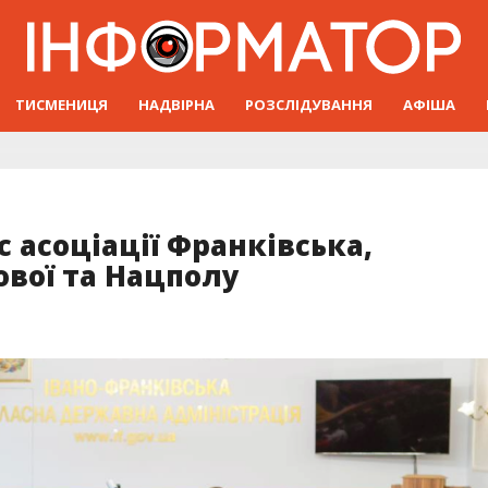
ТИСМЕНИЦЯ
НАДВІРНА
РОЗСЛІДУВАННЯ
АФІША
с асоціації Франківська,
ової та Нацполу