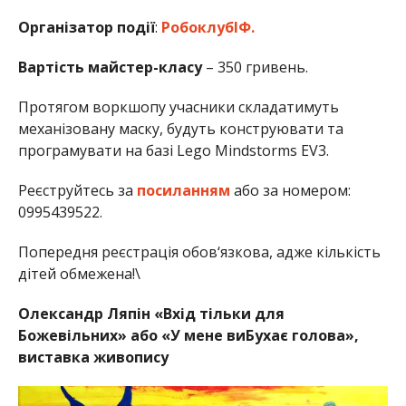
Організатор події
:
РобоклубІФ.
Вартість майстер-класу
– 350 гривень.
Протягом воркшопу учасники складатимуть
механізовану маску, будуть конструювати та
програмувати на базі Lego Mindstorms EV3.
Реєструйтесь за
посиланням
або за номером:
0995439522.
Попередня реєстрація обов‘язкова, адже кількість
дітей обмежена!\
Олександр Ляпін «Вхід тільки для
Божевільних» або «У мене виБухає голова»,
виставка живопису