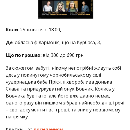
Коли
: 25 жовтня о 18:00,
Де
: обласна філармонія, що на Курбаса, 3,
Що по грошах:
від 300 до 690 грн.
За сюжетом, забуті, нікому непотрібні живуть собі
десь у покинутому чорнобильському селі
чудернацька баба Пріся, її хвороблива донька
Слава та придуркуватий онук Вовчик. Колись у
Вовчика був тато, але його вже давно немає,
одного разу він нишком зібрав найнеобхідніші речі
– свої документи і всі гроші, та зник у невідомому
напрямку.
Квитки – за
посиланням
.