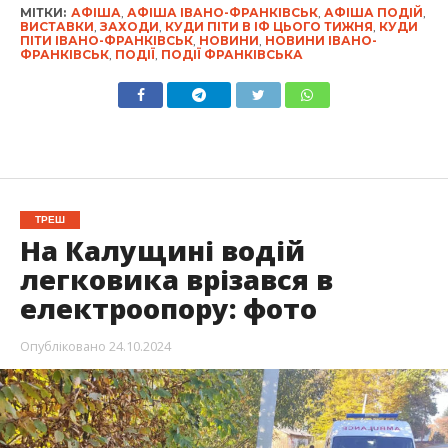
МІТКИ:
АФІША
,
АФІША ІВАНО-ФРАНКІВСЬК
,
АФІША ПОДІЙ
,
ВИСТАВКИ
,
ЗАХОДИ
,
КУДИ ПІТИ В ІФ ЦЬОГО ТИЖНЯ
,
КУДИ
ПІТИ ІВАНО-ФРАНКІВСЬК
,
НОВИНИ
,
НОВИНИ ІВАНО-
ФРАНКІВСЬК
,
ПОДІЇ
,
ПОДІЇ ФРАНКІВСЬКА
ТРЕШ
На Калущині водій
легковика врізався в
електроопору: фото
Опубліковано
24.10.2024