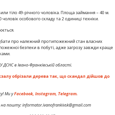
вили тіло 49-річного чоловіка. Площа займання – 40 м.
0 чоловік особового складу та 2 одиниці техніки.
юється.
дбати про належний протипожежний стан власних
ожежної безпеки в побуті, адже загрозу завжди краще
ками.
 ДСНС в Івано-Франківській області.
кзалу обрізали дерева так, що скандал дійшов до
у! Ми у
Facebook,
Instagram,
Telegram.
на пошту: informator.ivanofrankivsk@gmail.com