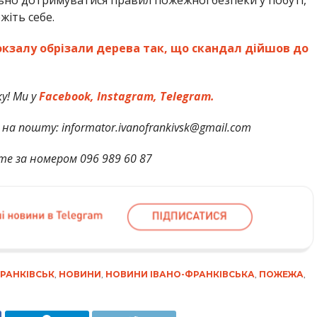
но дотримуватися правил пожежної безпеки у побуті,
жіть себе.
окзалу обрізали дерева так, що скандал дійшов до
у! Ми у
Facebook,
Instagram,
Telegram.
на пошту: informator.ivanofrankivsk@gmail.com
те за номером 096 989 60 87
РАНКІВСЬК
,
НОВИНИ
,
НОВИНИ ІВАНО-ФРАНКІВСЬКА
,
ПОЖЕЖА
,