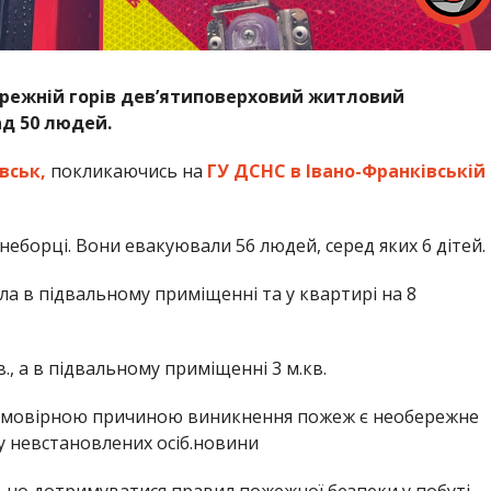
бережній горів дев’ятиповерховий житловий
д 50 людей.
вськ,
покликаючись на
ГУ ДСНС в Івано-Франківській
неборці. Вони евакуювали 56 людей, серед яких 6 дітей.
 в підвальному приміщенні та у квартирі на 8
., а в підвальному приміщенні 3 м.кв.
 ймовірною причиною виникнення пожеж є необережне
у невстановлених осіб.новини