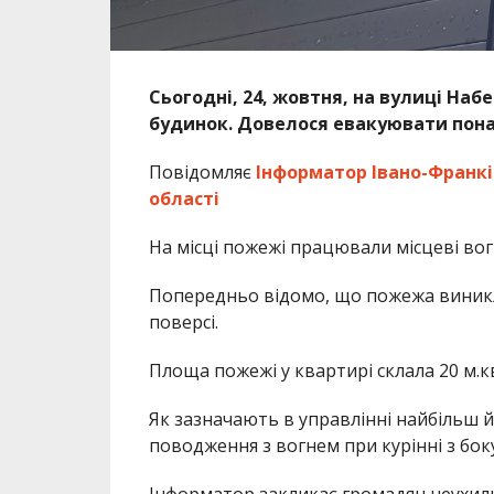
Сьогодні, 24, жовтня, на вулиці На
будинок. Довелося евакуювати пона
Повідомляє
Інформатор Івано-Франкі
області
На місці пожежі працювали місцеві вог
Попередньо відомо, що пожежа виникла
поверсі.
Площа пожежі у квартирі склала 20 м.кв
Як зазначають в управлінні найбільш
поводження з вогнем при курінні з бок