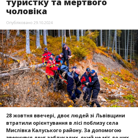
туристку та мертвого
чоловіка
Опубліковано
29.10.2024
28 жовтня ввечері, двоє людей зі Львівщини
втратили орієнтування в лісі поблизу села
Мислівка Калуського району. За допомогою
звернувся друг заблукалих, який не міг до них