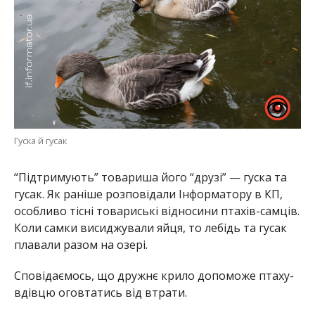
Гуска й гусак
“Підтримують” товариша його “друзі” — гуска та
гусак. Як раніше розповідали Інформатору в КП,
особливо тісні товариські відносини птахів-самців.
Коли самки висиджували яйця, то лебідь та гусак
плавали разом на озері.
Сповідаємось, що дружнє крило допоможе птаху-
вдівцю оговтатись від втрати.