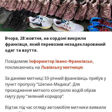
Вчора, 28 жовтня, на кордоні викрили
франківця, який перевозив незадекларований
одяг та взуття.
Повідомляє
Інформатор Івано-Франківськ,
покликаючись на
Львівську митницю
За даними митниці 33-річний франківець прибув у
пункт пропуску “Шегині-Медика”. Для
проходження митного контролю водій обрав
смугу руху “зелений коридор”.
Відтак під час огляду автомобіля митники виявили