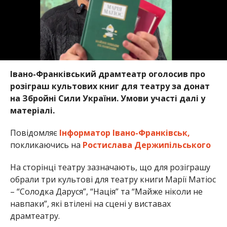
Івано-Франківський драмтеатр оголосив про
розіграш культових книг для театру за донат
на Збройні Сили України. Умови участі далі у
матеріалі.
Повідомляє
Інформатор Івано-Франківськ,
покликаючись на
Ростислава Держипільського
На сторінці театру зазначають, що для розіграшу
обрали три культові для театру книги Марії Матіос
– “Солодка Даруся”, “Нація” та “Майже ніколи не
навпаки”, які втілені на сцені у виставах
драмтеатру.