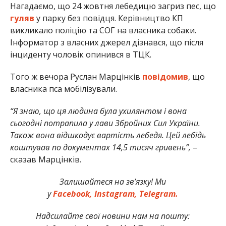
Нагадаємо, що 24 жовтня лебедицю загриз пес, що
гуляв
у парку без повідця. Керівництво КП
викликало поліцію та СОГ на власника собаки.
Інформатор з власних джерел дізнався, що після
інциденту чоловік опинився в ТЦК.
Того ж вечора Руслан Марцінків
повідомив
, що
власника пса мобілізували.
“Я знаю, що ця людина була ухилянтом і вона
сьогодні потрапила у лави Збройних Сил України.
Також вона відшкодує вартість лебедя. Цей лебідь
коштував по документах 14,5 тисяч гривень”,
–
сказав Марцінків.
Залишайтеся на зв’язку! Ми
у
Facebook,
Instagram,
Telegram.
Надсилайте свої новини нам на пошту: