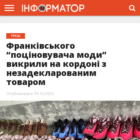
ГОЛОВНА
ЖИТТЯ
ВЛАДА
ГРОШІ
ТРЕШ
ТИСМЕНИЦЯ
НАДВІРНА
РОЗСЛІДУВАННЯ
АФІША
РЕКЛАМА
ПРО
ПРОЄКТ
ТРЕШ
Франківського
“поціновувача моди”
викрили на кордоні з
незадекларованим
товаром
Опубліковано
29.10.2024