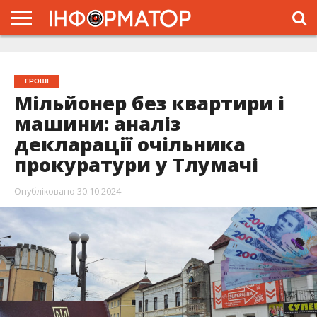
ГОЛОВНА
ЖИТТЯ
ВЛАДА
ГРОШІ
ТРЕШ
ТИСМЕНИЦЯ
НАДВІРНА
РОЗСЛІДУВАННЯ
АФІША
РЕКЛАМА
ПРО
ПРОЄКТ
ГРОШІ
Мільйонер без квартири і
машини: аналіз
декларації очільника
прокуратури у Тлумачі
Опубліковано
30.10.2024