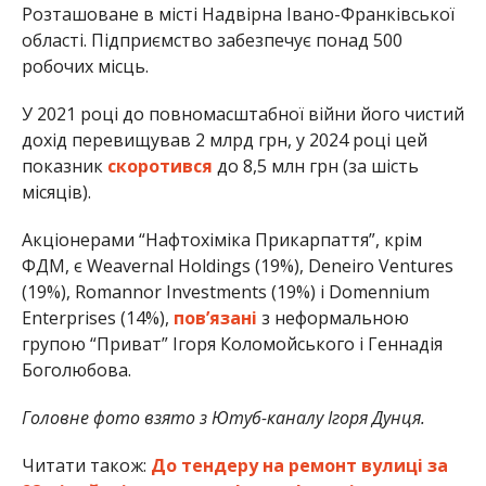
Розташоване в місті Надвірна Івано-Франківської
області. Підприємство забезпечує понад 500
робочих місць.
У 2021 році до повномасштабної війни його чистий
дохід перевищував 2 млрд грн, у 2024 році цей
показник
скоротився
до 8,5 млн грн (за шість
місяців).
Акціонерами “Нафтохіміка Прикарпаття”, крім
ФДМ, є Weavernal Holdings (19%), Deneiro Ventures
(19%), Romannor Investments (19%) і Domennium
Enterprises (14%),
пов’язані
з неформальною
групою “Приват” Ігоря Коломойського і Геннадія
Боголюбова.
Головне фото взято з Ютуб-каналу Ігоря Дунця.
Читати також:
До тендеру на ремонт вулиці за