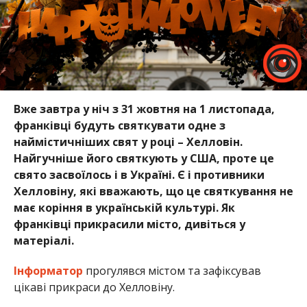
Вже завтра у ніч з 31 жовтня на 1 листопада,
франківці будуть святкувати одне з
наймістичніших свят у році – Хелловін.
Найгучніше його святкують у США, проте це
свято засвоїлось і в Україні. Є і противники
Хелловіну, які вважають, що це святкування не
має коріння в українській культурі. Як
франківці прикрасили місто, дивіться у
матеріалі.
Інформатор
прогулявся містом та зафіксував
цікаві прикраси до Хелловіну.