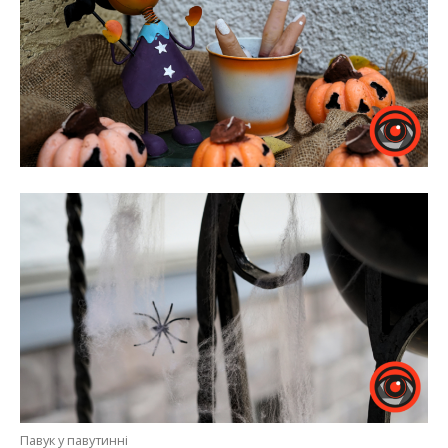
Павук у павутинні