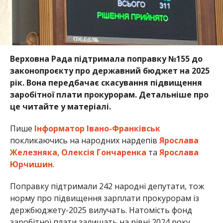
Верховна Рада підтримала поправку №155 до
законопроєкту про державний бюджет на 2025
рік. Вона передбачає скасування підвищення
заробітної плати прокурорам. Детальніше про
це читайте у матеріалі.
Пише
Інформатор Івано-Франківськ
покликаючись на народних нардепів
Ярослава
Железняка
,
Олексія Гончаренка
та
Ярослава
Юрчишин
.
Поправку підтримали 242 народні депутати, тож
норму про підвищення зарплати прокурорам із
держбюджету-2025 вилучать. Натомість фонд
заробітної плати залишать на рівні 2024 року.