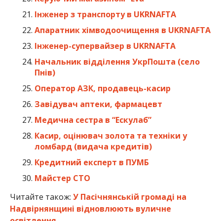
Інженер з транспорту в UKRNAFTA
Апаратник хімводоочищення в UKRNAFTA
Інженер-супервайзер в UKRNAFTA
Начальник відділення УкрПошта (село
Пнів)
Оператор АЗК, продавець-касир
Завідувач аптеки, фармацевт
Медична сестра в “Ескулаб”
Касир, оцінювач золота та техніки у
ломбард (видача кредитів)
Кредитний експерт в ПУМБ
Майстер СТО
Читайте також:
У Пасічнянській громаді на
Надвірнянщині відновлюють вуличне
освітлення