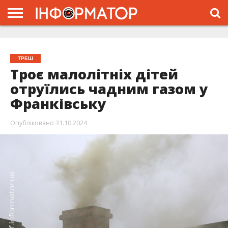
ГОЛОВНА
ЖИТТЯ
ВЛАДА
ГРОШІ
ТРЕШ
ТИСМЕНИЦЯ
НАДВІРНА
РОЗСЛІДУВАННЯ
АФІША
РЕКЛАМА
ПРО
ПРОЄКТ
ТРЕШ
Троє малолітніх дітей
отруїлись чадним газом у
Франківську
Опубліковано
31.10.2024