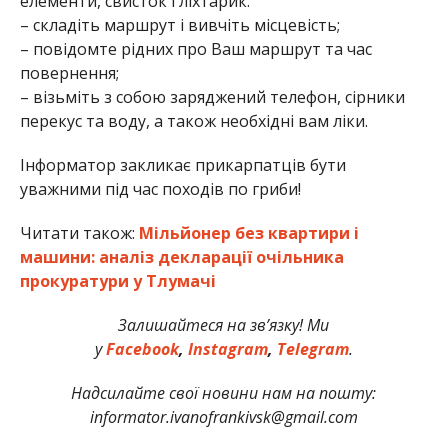
елементи, свисток і ліхтарик.
– складіть маршрут і вивчіть місцевість;
– повідомте рідних про Ваш маршрут та час
повернення;
– візьміть з собою заряджений телефон, сірники
перекус та воду, а також необхідні вам ліки.
Інформатор закликає прикарпатців бути
уважними під час походів по гриби!
Читати також:
Мільйонер без квартири і
машини: аналіз декларації очільника
прокуратури у Тлумачі
Залишайтеся на зв’язку! Ми
у
Facebook
,
Instagram
,
Telegram
.
Надсилайте свої новини нам на пошту:
informator.ivanofrankivsk@gmail.com