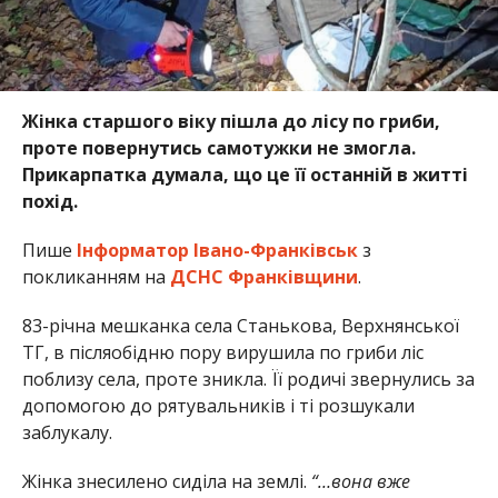
Жінка старшого віку пішла до лісу по гриби,
проте повернутись самотужки не змогла.
Прикарпатка думала, що це її останній в житті
похід.
Пише
Інформатор Івано-Франківськ
з
покликанням на
ДСНС Франківщини
.
83-річна мешканка села Станькова, Верхнянської
ТГ, в післяобідню пору вирушила по гриби ліс
поблизу села, проте зникла. Її родичі звернулись за
допомогою до рятувальників і ті розшукали
заблукалу.
Жінка знесилено сиділа на землі.
“…вона вже