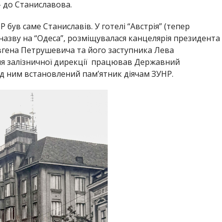
– до Станиславова.
був саме Станиславів. У готелі “Австрія” (тепер
в назву на “Одеса”, розміщувалася канцелярія президента
вгена Петрушевича та його заступника Лева
для залізничної дирекції працював Державний
ед ним встановлений пам’ятник діячам ЗУНР.