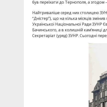
був переїхати до Тернополя, а згодом 
Найтриваліше серед них столицею ЗУНР 
“Дністер”), що на кілька місяців зміни
Української Національної Ради ЗУНР Є
Бачинського, а в колишній кам’яниці 
Секретаріат (уряд) ЗУНР. Сьогодні пер