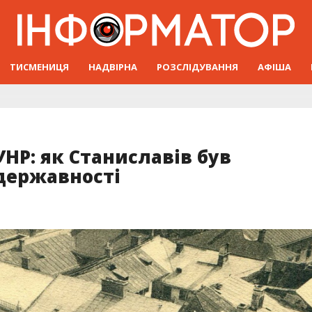
ТИСМЕНИЦЯ
НАДВІРНА
РОЗСЛІДУВАННЯ
АФІША
НР: як Станиславів був
 державності