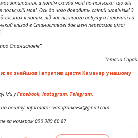
 моє запитання, а потім сказав мені по-польськи, що він
 польській мові. Ось до чого доводить сліпий шовінізм! З
дносинах я потім, під час пізнішого побуту в Галичині і в
нький епізод в Станиславові дав мені передсмак цілої
.
тро Станиславів”.
Тетяна Сарай
и: як знайшов і втратив щастя Каменяр у нашому
у! Ми у
Facebook,
Instagram,
Telegram.
на пошту: informator.ivanofrankivsk@gmail.com
те за номером 096 989 60 87