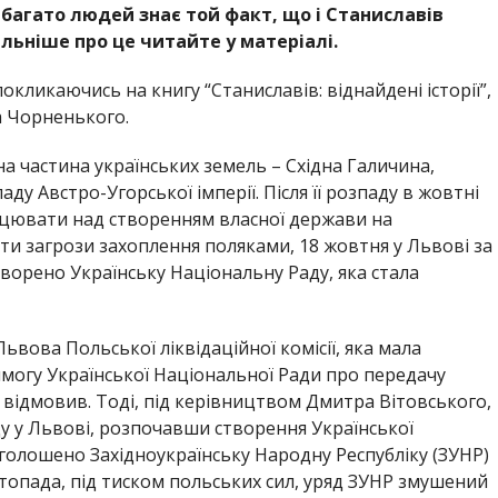
 багато людей знає той факт, що і Станиславів
альніше про це читайте у матеріалі.
окликаючись на книгу “Станиславів: віднайдені історії”,
 Чорненького.
на частина українських земель – Східна Галичина,
ду Австро-Угорської імперії. Після її розпаду в жовтні
ацювати над створенням власної держави на
ти загрози захоплення поляками, 18 жовтня у Львові за
ворено Українську Національну Раду, яка стала
ьвова Польської ліквідаційної комісії, яка мала
могу Української Національної Ради про передачу
 відмовив. Тоді, під керівництвом Дмитра Вітовського,
ду у Львові, розпочавши створення Української
оголошено Західноукраїнську Народну Республіку (ЗУНР)
стопада, під тиском польських сил, уряд ЗУНР змушений