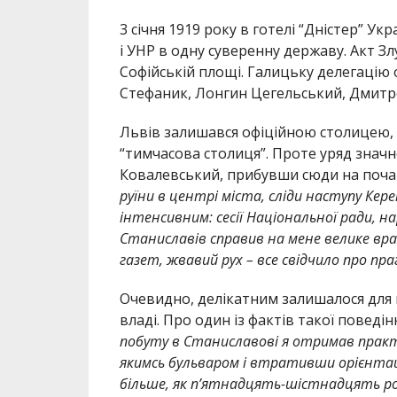
3 січня 1919 року в готелі “Дністер” У
і УНР в одну суверенну державу. Акт Злу
Софійській площі. Галицьку делегацію
Стефаник, Лонгин Цегельський, Дмитро
Львів залишався офіційною столицею, 
“тимчасова столиця”. Проте уряд значн
Ковалевський, прибувши сюди на почат
руїни в центрі міста, сліди наступу Кер
інтенсивним: сесії Національної ради, на
Станиславів справив на мене велике вра
газет, жвавий рух – все свідчило про п
Очевидно, делікатним залишалося для п
владі. Про один із фактів такої поведі
побуту в Станиславові я отримав практи
якимсь бульваром і втративши орієнтаці
більше, як п’ятнадцять-шістнадцять ро