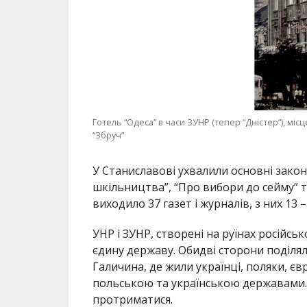
Готель “Одеса” в часи ЗУНР (тепер “Дністер”), міс
“Збруч”
У Станиславові ухвалили основні закон
шкільництва”, “Про вибори до сейму” та
виходило 37 газет і журналів, з них 13 –
УНР і ЗУНР, створені на руїнах російськ
єдину державу. Обидві сторони поділяли
Галичина, де жили українці, поляки, єв
польською та українською державами. 
протриматися.