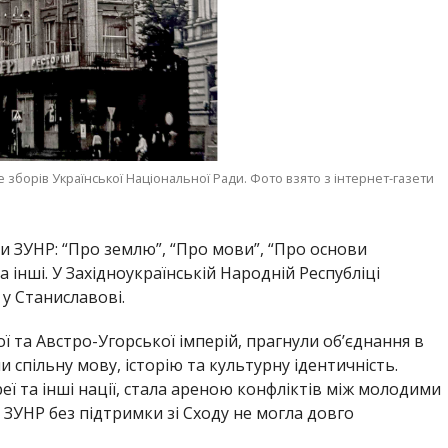
це зборів Української Національної Ради. Фото взято з інтернет-газети
и ЗУНР: “Про землю”, “Про мови”, “Про основи
 інші. У Західноукраїнській Народній Республіці
 у Станиславові.
ої та Австро-Угорської імперій, прагнули об’єднання в
 спільну мову, історію та культурну ідентичність.
реї та інші нації, стала ареною конфліктів між молодими
ЗУНР без підтримки зі Сходу не могла довго