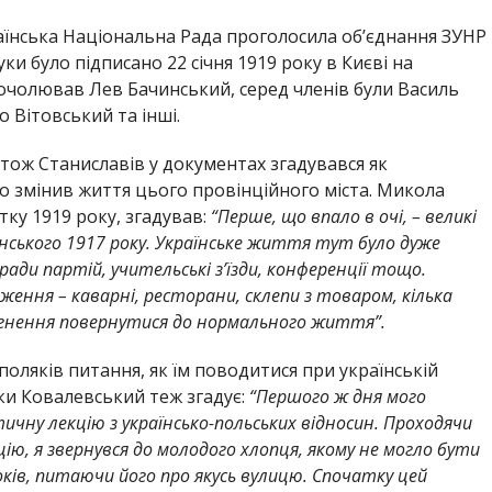
країнська Національна Рада проголосила об’єднання ЗУНР
ки було підписано 22 січня 1919 року в Києві на
 очолював Лев Бачинський, серед членів були Василь
 Вітовський та інші.
тож Станиславів у документах згадувався як
о змінив життя цього провінційного міста. Микола
ку 1919 року, згадував:
“Перше, що впало в очі, – великі
енського 1917 року. Українське життя тут було дуже
ради партій, учительські з’їзди, конференції тощо.
ження – каварні, ресторани, склепи з товаром, кілька
рагнення повернутися до нормального життя”.
оляків питання, як їм поводитися при українській
нки Ковалевський теж згадує:
“Першого ж дня мого
чну лекцію з українсько-польських відносин. Проходячи
ю, я звернувся до молодого хлопця, якому не могло бути
ків, питаючи його про якусь вулицю. Спочатку цей