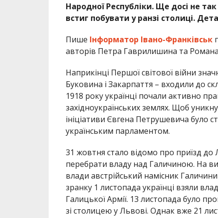
Народної Республіки. Ще досі не так
встиг побувати у ранзі столиці. Дет
Пише
Інформатор Івано-Франківськ
п
авторів Петра Гаврилишина та Романа
Наприкінці Першої світової війни знач
Буковина і Закарпаття – входили до скла
1918 року українці почали активно пр
західноукраїнських землях. Щоб уникну
ініціативи Євгена Петрушевича було ст
українським парламентом.
31 жовтня стало відомо про приїзд до Л
перебрати владу над Галичиною. На ви
влади австрійський намісник Галичини
зранку 1 листопада українці взяли вла
Галицької Армії. 13 листопада було пр
зі столицею у Львові. Однак вже 21 ли