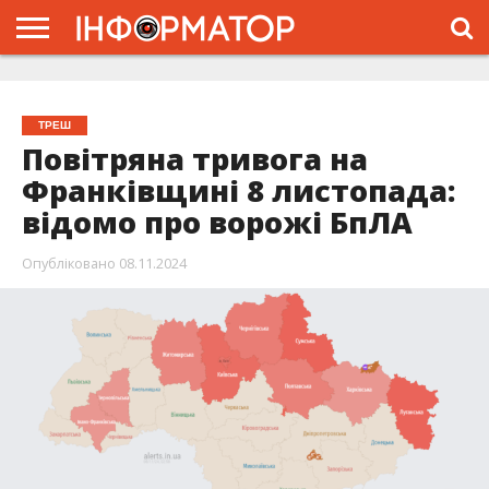
ГОЛОВНА
ЖИТТЯ
ВЛАДА
ГРОШІ
ТРЕШ
ТИСМЕНИЦЯ
НАДВІРНА
РОЗСЛІДУВАННЯ
АФІША
РЕКЛАМА
ПРО
ПРОЄКТ
ТРЕШ
Повітряна тривога на
Франківщині 8 листопада:
відомо про ворожі БпЛА
Опубліковано
08.11.2024