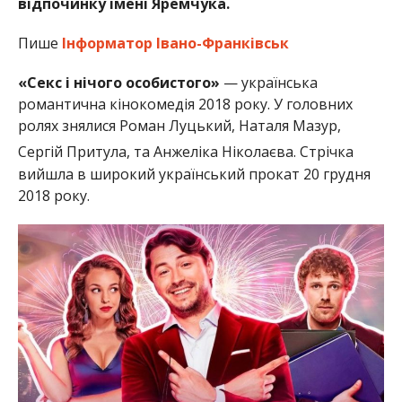
відпочинку імені Яремчука.
Пише
Інформатор Івано-Франківськ
«Секс і нічого особистого»
— українська
романтична кінокомедія 2018 року. У головних
ролях знялися Роман Луцький, Наталя Мазур,
Сергій Притула, та Анжеліка Ніколаєва.
Стрічка
вийшла в широкий український прокат 20 грудня
2018 року.