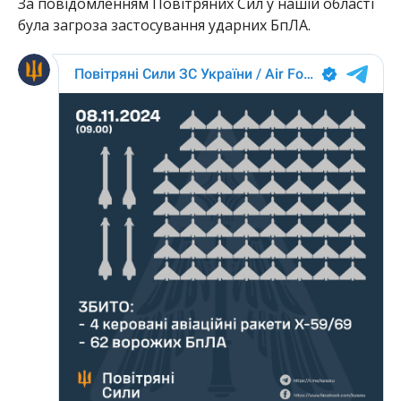
За повідомленням Повітряних Сил у нашій області
була загроза застосування ударних БпЛА.