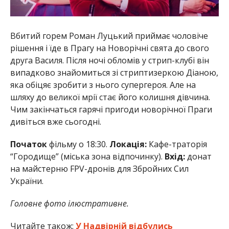
Вбитий горем Роман Луцький приймає чоловіче
рішення і їде в Прагу на Новорічні свята до свого
друга Василя. Після ночі обломів у стрип-клубі він
випадково знайомиться зі стриптизеркою Діаною,
яка обіцяє зробити з нього супергероя. Але на
шляху до великої мрії стає його колишня дівчина.
Чим закінчаться гарячі пригоди новорічної Праги
дивіться вже сьогодні.
Початок
фільму о 18:30.
Локація:
Кафе-траторія
“Городище” (міська зона відпочинку).
Вхід:
донат
на майстерню FPV-дронів для Збройних Сил
України.
Головне фото ілюстративне.
Читайте також:
У Надвірній відбулись