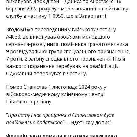
виховував двох дітей – Дениса та Анастасію. 16
березня 2022 року був мобілізований на військову
службу в частину Т 0950, що в Закарпатті.
Згодом був переведений у військову частину
А4030, де виконував обов’язки молодшого
сержанта-розвідника, помічника гранатометника
9 розвідувальної групи спеціального призначення,
7 роти, 2 загону спеціального призначення. Після
важкого поранення перебував на реабілітації.
Одужавши повернувся в частину.
Помер Станіслав 1 листопада 2024 року у
військово-медичному клінічному центрі
Північного регіону.
“
Про дату і час прощання зі Станіславом буде
повідомлено додатково
“, – йдеться у дописі.
Франківська громада втратила захисника