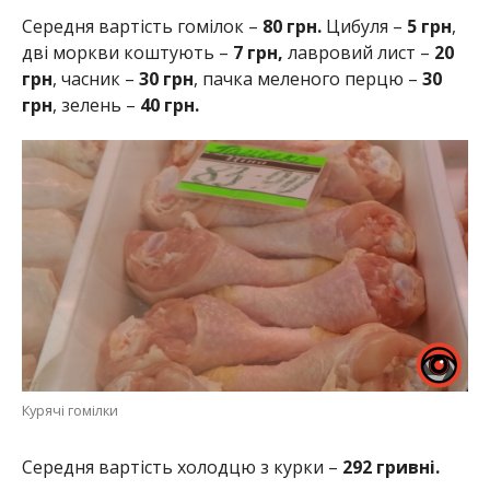
Середня вартість гомілок –
80 грн.
Цибуля –
5 грн
,
дві моркви коштують –
7 грн,
лавровий лист –
20
грн
, часник –
30 грн
, пачка меленого перцю –
30
грн
, зелень –
40 грн.
Курячі гомілки
Середня вартість холодцю з курки –
292 гривні.