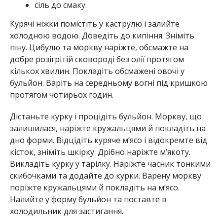
сіль до смаку.
Курячі ніжки помістіть у каструлю і залийте
холодною водою. Доведіть до кипіння. Зніміть
піну. Цибулю та моркву наріжте, обсмажте на
добре розігрітій сковороді без олії протягом
кількох хвилин. Покладіть обсмажені овочі у
бульйон. Варіть на середньому вогні під кришкою
протягом чотирьох годин.
Дістаньте курку і процідіть бульйон. Моркву, що
залишилася, наріжте кружальцями й покладіть на
дно форми. Відцідіть куряче м’ясо і відокремте від
кісток, зніміть шкірку. Дрібно наріжте м’якоту.
Викладіть курку у тарілку. Наріжте часник тонкими
скибочками та додайте до курки. Варену моркву
поріжте кружальцями й покладіть на м’ясо.
Налийте у форму бульйон та поставте в
холодильник для застигання.