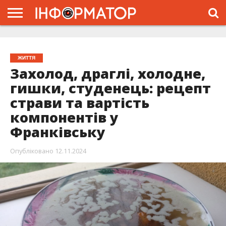
ГОЛОВНА
ЖИТТЯ
ВЛАДА
ГРОШІ
ТРЕШ
ТИСМЕНИЦЯ
НАДВІРНА
РОЗСЛІДУВАННЯ
АФІША
РЕКЛАМА
ПРО
ПРОЄКТ
ЖИТТЯ
Захолод, драглі, холодне,
гишки, студенець: рецепт
страви та вартість
компонентів у
Франківську
Опубліковано
12.11.2024