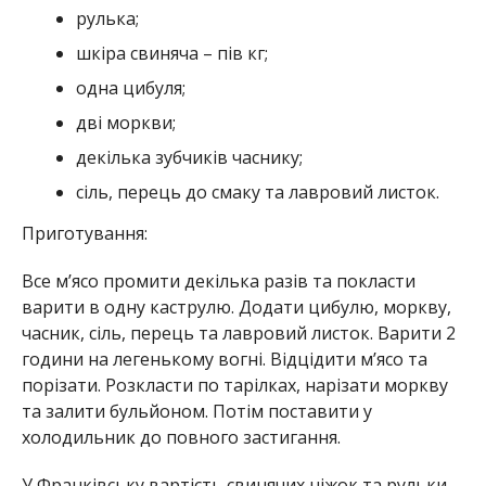
рулька;
шкіра свиняча – пів кг;
одна цибуля;
дві моркви;
декілька зубчиків часнику;
сіль, перець до смаку та лавровий листок.
Приготування:
Все м’ясо промити декілька разів та покласти
варити в одну каструлю. Додати цибулю, моркву,
часник, сіль, перець та лавровий листок. Варити 2
години на легенькому вогні. Відцідити м’ясо та
порізати. Розкласти по тарілках, нарізати моркву
та залити бульйоном. Потім поставити у
холодильник до повного застигання.
У Франківську вартість свинячих ніжок та рульки