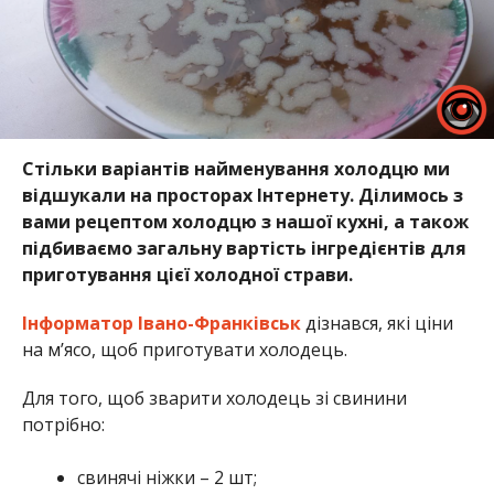
Стільки варіантів найменування холодцю ми
відшукали на просторах Інтернету. Ділимось з
вами рецептом холодцю з нашої кухні, а також
підбиваємо загальну вартість інгредієнтів для
приготування цієї холодної страви.
Інформатор Івано-Франківськ
дізнався, які ціни
на м’ясо, щоб приготувати холодець.
Для того, щоб зварити холодець зі свинини
потрібно:
свинячі ніжки – 2 шт;