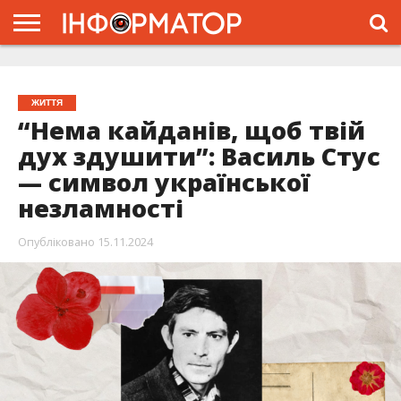
ГОЛОВНА
ЖИТТЯ
ВЛАДА
ГРОШІ
ТРЕШ
ТИСМЕНИЦЯ
НАДВІРНА
РОЗСЛІДУВАННЯ
АФІША
РЕКЛАМА
ПРО
ПРОЄКТ
ЖИТТЯ
“Нема кайданів, щоб твій
дух здушити”: Василь Стус
— символ української
незламності
Опубліковано
15.11.2024