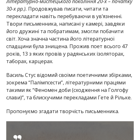
літературно-мистецького покоління 20-х – початку
30-х рр.).
Продовжував писати, читати та
перекладати навіть перебуваючи в ув’язненні.
Твори письменника, написані у камері, завдяки
його дружині та побратимам, змогли побачити
світ. Хоча значна частина його літературної
спадщини була знищена. Прожив поет всього 47
років, 13 з яких провів у радянських ізоляторах,
таборах, карцерах.
Василь Стус відомий своїми поетичними збірками,
зокрема “
Палімпсести”,
літературними працями
такими як “
Феномен доби (сходження на Голгофу
слави)”
, та блискучими перекладами
Гете
й
Рільке
.
Пропонуємо згадати творчість письменника.