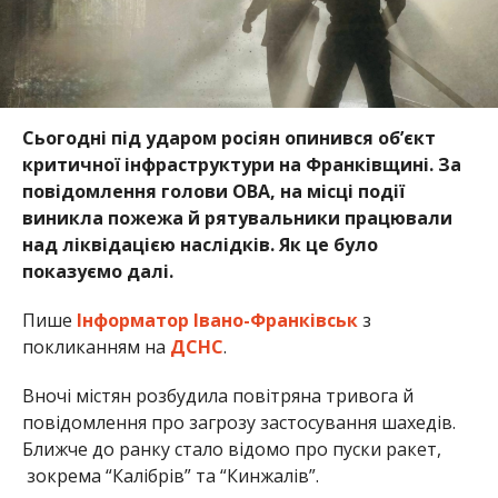
Сьогодні під ударом росіян опинився об’єкт
критичної інфраструктури на Франківщині. За
повідомлення голови ОВА, на місці події
виникла пожежа й рятувальники працювали
над ліквідацією наслідків. Як це було
показуємо далі.
Пише
Інформатор Івано-Франківськ
з
покликанням на
ДСНС
.
Вночі містян розбудила повітряна тривога й
повідомлення про загрозу застосування шахедів.
Ближче до ранку стало відомо про пуски ракет,
зокрема “Калібрів” та “Кинжалів”.