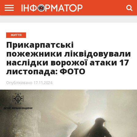
ГОЛОВНА
ЖИТТЯ
ВЛАДА
ГРОШІ
ТРЕШ
ТИСМЕНИЦЯ
НАДВІРНА
РОЗСЛІДУВАННЯ
АФІША
РЕКЛАМА
ПРО
ПРОЄКТ
ЖИТТЯ
Прикарпатські
пожежники ліквідовували
наслідки ворожої атаки 17
листопада: ФОТО
Опубліковано
17.11.2024