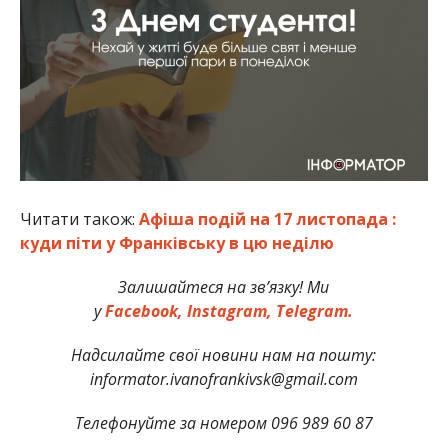
Читати також:
Афіша подій на 17 листопада :
куди піти у Франківську в цю неділю
Залишайтеся на зв’язку! Ми
у
Facebook,
Instagram,
Telegram.
Надсилайте свої новини нам на пошту:
informator.ivanofrankivsk@gmail.com
Телефонуйте за номером 096 989 60 87