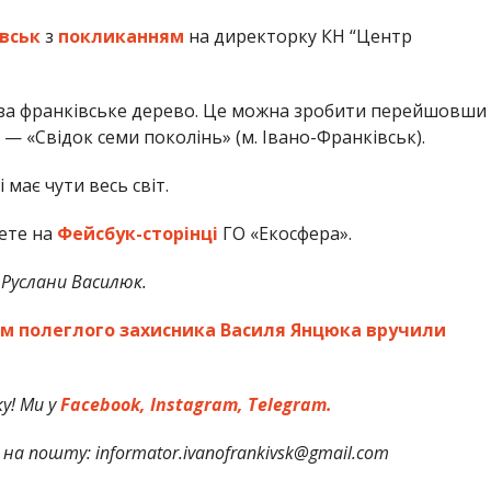
вськ
з
покликанням
на директорку КН “Центр
за франківське дерево. Це можна зробити перейшовши
 — «Свідок семи поколінь» (м. Івано-Франківськ).
і має чути весь світ.
ете на
Фейсбук-сторінці
ГО «Екосфера».
 Руслани Василюк.
м полеглого захисника Василя Янцюка вручили
у! Ми у
Facebook,
Instagram,
Telegram.
на пошту: informator.ivanofrankivsk@gmail.com