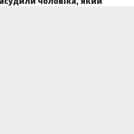
засудили чоловіка, який
наркотики