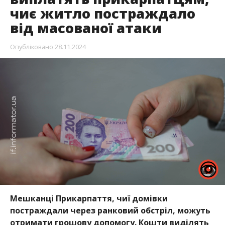
чиє житло постраждало
від масованої атаки
Опубліковано
28.11.2024
Мешканці Прикарпаття, чиї домівки
постраждали через ранковий обстріл, можуть
отримати грошову допомогу. Кошти виділять