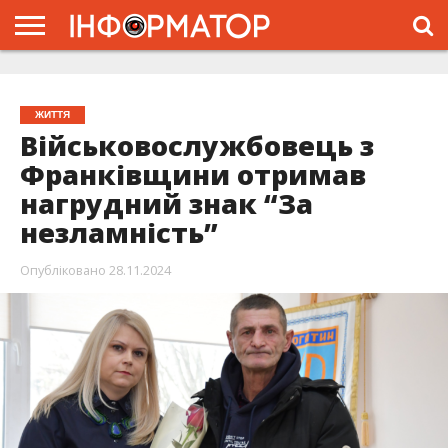
ГОЛОВНА
ЖИТТЯ
ВЛАДА
ГРОШІ
ТРЕШ
ТИСМЕНИЦЯ
НАДВІРНА
РОЗСЛІДУВАННЯ
АФІША
РЕКЛАМА
ПРО
ПРОЄКТ
ЖИТТЯ
Військовослужбовець з
Франківщини отримав
нагрудний знак “За
незламність”
Опубліковано
28.11.2024