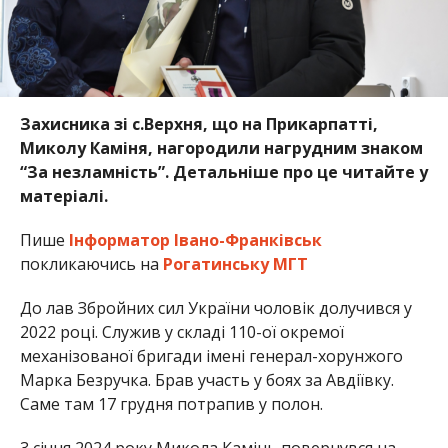
Захисника зі с.Верхня, що на Прикарпатті,
Миколу Каміня, нагородили нагрудним знаком
“За незламність”. Детальніше про це читайте у
матеріалі.
Пише
Інформатор Івано-Франківськ
покликаючись на
Рогатинську МГТ
До лав Збройних сил України чоловік долучився у
2022 році. Служив у складі 110-ої окремої
механізованої бригади імені генерал-хорунжого
Марка Безручка. Брав участь у боях за Авдіївку.
Саме там 17 грудня потрапив у полон.
3 січня 2024 року Микола Камінь повернувся на