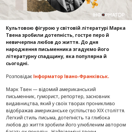
Культовою фігурою у світовій літературі Марка
Твена зробили дотепність, гостре перо й
невичерпна любов до життя. До дня
народження письменника згадуємо його
літературну спадщину, яка популярна й
сьогодні.
Розповідає
Інформатор Івано-Франківськ.
Марк Твен — відомий американський
письменник, гуморист, репортер, засновник
видавництва, який у своїх творах проникливо
відображав американське суспільство XIX століття.
Легкий стиль письма, дотепність та глибока
любов до життя зробили його улюбленим автором
багатьох поколінь. Найвідоміші твори