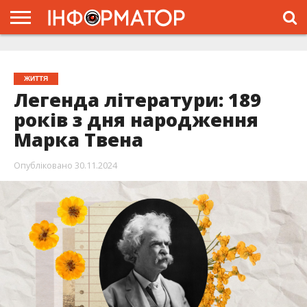
ГОЛОВНА
ЖИТТЯ
ВЛАДА
ГРОШІ
ТРЕШ
ТИСМЕНИЦЯ
НАДВІРНА
РОЗСЛІДУВАННЯ
АФІША
РЕКЛАМА
ПРО
ПРОЄКТ
ЖИТТЯ
Легенда літератури: 189
років з дня народження
Марка Твена
Опубліковано
30.11.2024