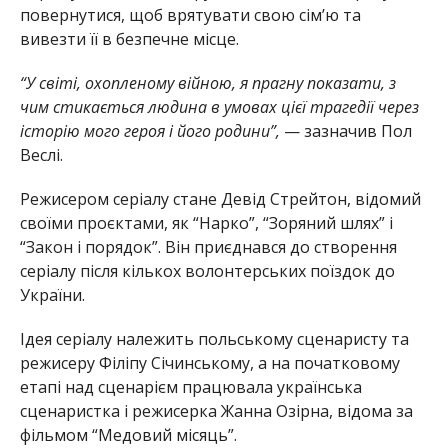
повернутися, щоб врятувати свою сім’ю та
вивезти її в безпечне місце.
“У світі, охопленому війною, я прагну показати, з
чим стикається людина в умовах цієї трагедії через
історію мого героя і його родини”,
— зазначив Пол
Веслі.
Режисером серіалу стане Девід Стрейтон, відомий
своїми проєктами, як “Нарко”, “Зоряний шлях” і
“Закон і порядок”. Він приєднався до створення
серіалу після кількох волонтерських поїздок до
України.
Ідея серіалу належить польському сценаристу та
режисеру Філіпу Січинському, а на початковому
етапі над сценарієм працювала українська
сценаристка і режисерка Жанна Озірна, відома за
фільмом “Медовий місяць”.