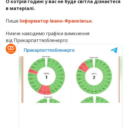
О котрій годині у вас не буде світла дізнаєтеся
в матеріалі.
Пише
Інформатор Івано-Франківськ
.
Нижче наводимо графіки вимкнення
від Прикарпаттяобленерго: