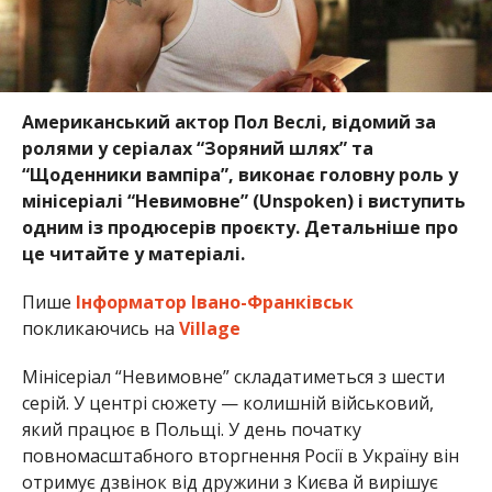
Американський актор Пол Веслі, відомий за
ролями у серіалах “Зоряний шлях” та
“Щоденники вампіра”, виконає головну роль у
мінісеріалі “Невимовне” (Unspoken) і виступить
одним із продюсерів проєкту. Детальніше про
це читайте у матеріалі.
Пише
Інформатор Івано-Франківськ
покликаючись на
Village
Мінісеріал “Невимовне” складатиметься з шести
серій. У центрі сюжету — колишній військовий,
який працює в Польщі. У день початку
повномасштабного вторгнення Росії в Україну він
отримує дзвінок від дружини з Києва й вирішує