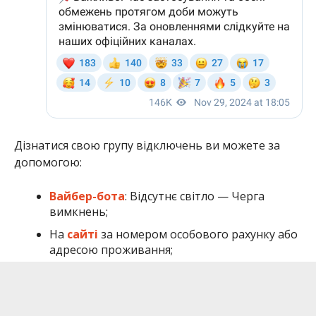
Дізнатися свою групу відключень ви можете за
допомогою:
Вайбер-бота
: Відсутнє світло — Черга
вимкнень;
На
сайті
за номером особового рахунку або
адресою проживання;
А також в
телеграмі.
Нагадаємо, що
червоні години
– світло буде
відсутнє,
оранжеві години
– можливі