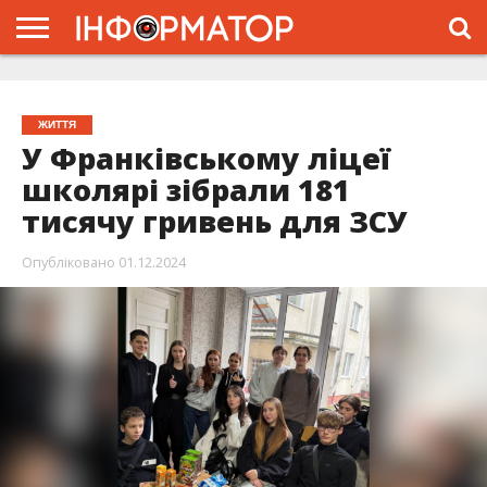
ГОЛОВНА
ЖИТТЯ
ВЛАДА
ГРОШІ
ТРЕШ
ТИСМЕНИЦЯ
НАДВІРНА
РОЗСЛІДУВАННЯ
АФІША
РЕКЛАМА
ПРО
ПРОЄКТ
ЖИТТЯ
У Франківському ліцеї
школярі зібрали 181
тисячу гривень для ЗСУ
Опубліковано
01.12.2024