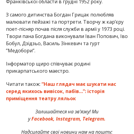
Франківської области в грудні 1952 року.
З самого дитинства Богдан Грицак полюбляв
малювати пейзажі та портрети. Творчу ж кар’єру
поет-пісняр почав після служби в армії у 1973 році.
Твори пана Богдана виконували Іван Попович, Іво
Бобул, Дзідзьо, Василь Зінкевич та гурт
”Медобори’’.
Інформатор щиро співчуває родині
прикарпатського маестро.
Читати також:
“Наш глядач має шукати нас
серед якихось вивісок, пабів…”: історія
приміщення театру ляльок
Залишайтеся на зв’язку! Ми
у
Facebook,
Instagram,
Telegram.
Надсилайте свої новини нам на пошту: