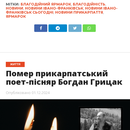
МІТКИ:
БЛАГОДІЙНИЙ ЯРМАРОК
,
БЛАГОДІЙНІСТЬ
,
НОВИНИ
,
НОВИНИ ІВАНО-ФРАНКІВСЬК
,
НОВИНИ ІВАНО-
ФРАНКІВСЬК СЬОГОДНІ
,
НОВИНИ ПРИКАРПАТТЯ
,
ЯРМАРОК
ЖИТТЯ
Помер прикарпатський
поет-пісняр Богдан Грицак
Опубліковано
01.12.2024