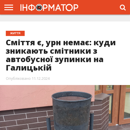
ГОЛОВНА
ЖИТТЯ
ВЛАДА
ГРОШІ
ТРЕШ
ТИСМЕНИЦЯ
НАДВІРНА
РОЗСЛІДУВАННЯ
АФІША
РЕКЛАМА
ПРО
ПРОЄКТ
ЖИТТЯ
Сміття є, урн немає: куди
зникають смітники з
автобусної зупинки на
Галицькій
Опубліковано
11.12.2024