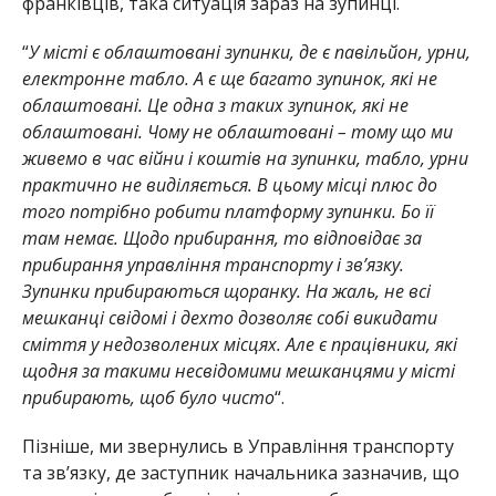
франківців, така ситуація зараз на зупинці.
“
У місті є облаштовані зупинки, де є павільйон, урни,
електронне табло. А є ще багато зупинок, які не
облаштовані. Це одна з таких зупинок, які не
облаштовані. Чому не облаштовані – тому що ми
живемо в час війни і коштів на зупинки, табло, урни
практично не виділяється. В цьому місці плюс до
того потрібно робити платформу зупинки. Бо її
там немає. Щодо прибирання, то відповідає за
прибирання управління транспорту і звʼязку.
Зупинки прибираються щоранку. На жаль, не всі
мешканці свідомі і дехто дозволяє собі викидати
сміття у недозволених місцях. Але є працівники, які
щодня за такими несвідомими мешканцями у місті
прибирають, щоб було чисто
“.
Пізніше, ми звернулись в Управління транспорту
та зв’язку, де заступник начальника зазначив, що