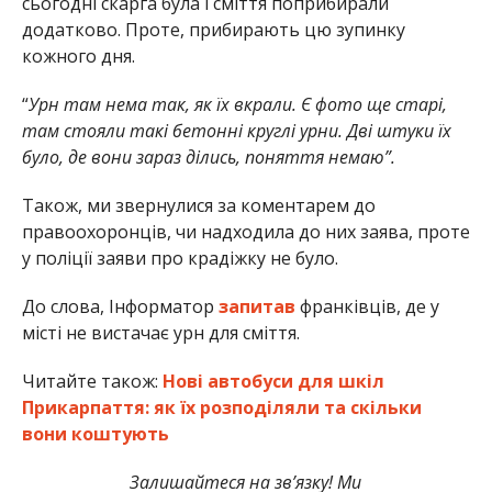
сьогодні скарга була і сміття поприбирали
додатково. Проте, прибирають цю зупинку
кожного дня.
“
Урн там нема так, як їх вкрали. Є фото ще старі,
там стояли такі бетонні круглі урни. Дві штуки їх
було, де вони зараз ділись, поняття немаю”.
Також, ми звернулися за коментарем до
правоохоронців, чи надходила до них заява, проте
у поліції заяви про крадіжку не було.
До слова, Інформатор
запитав
франківців, де у
місті не вистачає урн для сміття.
Читайте також:
Нові автобуси для шкіл
Прикарпаття: як їх розподіляли та скільки
вони коштують
Залишайтеся на зв’язку! Ми