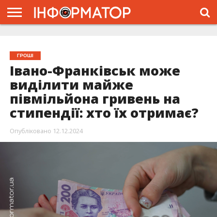
ГОЛОВНА
ЖИТТЯ
ВЛАДА
ГРОШІ
ТРЕШ
ТИСМЕНИЦЯ
НАДВІРНА
РОЗСЛІДУВАННЯ
АФІША
РЕКЛАМА
ПРО
ПРОЄКТ
ГРОШІ
Івано-Франківськ може
виділити майже
півмільйона гривень на
стипендії: хто їх отримає?
Опубліковано
12.12.2024