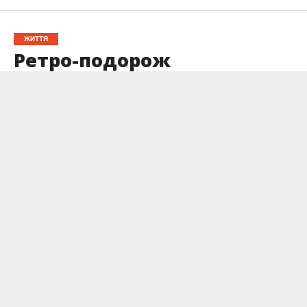
ЖИТТЯ
Ретро-подорож
Карпатами: автентичні
фото, що зберегли дух гір
Опубліковано
11.12.2024