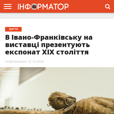
ГОЛОВНА
ЖИТТЯ
ВЛАДА
ГРОШІ
ТРЕШ
ТИСМЕНИЦЯ
НАДВІРНА
РОЗСЛІДУВАННЯ
АФІША
РЕКЛАМА
ПРО
ПРОЄКТ
ЖИТТЯ
В Івано-Франківську на
виставці презентують
експонат ХІХ століття
Опубліковано
12.12.2024