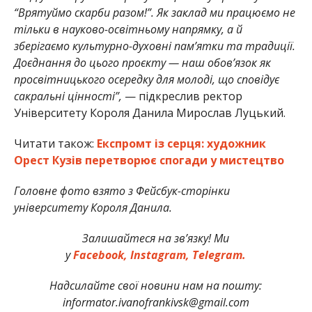
“Врятуймо скарби разом!”. Як заклад ми працюємо не
тільки в науково-освітньому напрямку, а й
зберігаємо культурно-духовні памʼятки та традиції.
Доєднання до цього проєкту — наш обовʼязок як
просвітницького осередку для молоді, що сповідує
сакральні цінності”,
— підкреслив ректор
Університету Короля Данила
Мирослав Луцький
.
Читати також:
Експромт із серця: художник
Орест Кузів перетворює спогади у мистецтво
Головне фото взято з Фейсбук-сторінки
університету Короля Данила.
Залишайтеся на зв’язку! Ми
у
Facebook,
Instagram,
Telegram.
Надсилайте свої новини нам на пошту:
informator.ivanofrankivsk@gmail.com