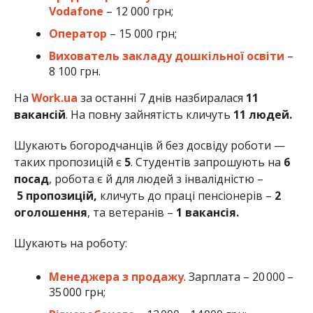
Vodafone
– 12 000 грн;
Оператор
– 15 000 грн;
Вихователь закладу дошкільної освіти
–
8 100 грн.
На
Work.ua
за останні 7 днів назбиралася
11
вакансій
. На повну зайнятість кличуть
11 людей.
Шукають богородчанців й без досвіду роботи —
таких пропозицій є
5
. Студентів запрошують на
6
посад
, робота є й для людей з інвалідністю –
5 пропозицій,
кличуть до праці пенсіонерів –
2
оголошення
, та ветеранів –
1 вакансія.
Шукають на роботу:
Менеджера з продажу
. Зарплата – 20 000 –
35 000 грн;