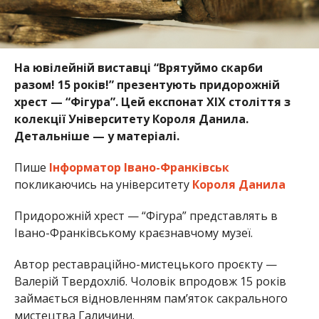
На ювілейній виставці “Врятуймо скарби
разом! 15 років!” презентують придорожній
хрест — “Фігура”. Цей експонат ХІХ століття з
колекції Університету Короля Данила.
Детальніше
—
у матеріалі.
Пише
Інформатор Івано-Франківськ
покликаючись на університету
Короля Данила
Придорожній хрест — “Фігура” представлять в
Івано-Франківському краєзнавчому музеї.
Автор реставраційно-мистецького проєкту —
Валерій Твердохліб. Чоловік впродовж 15 років
займається відновленням памʼяток сакрального
мистецтва Галичини.