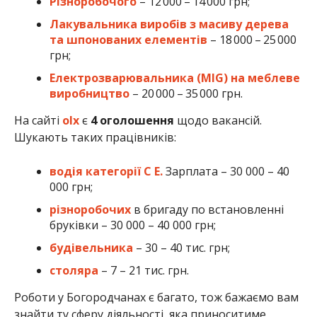
Різноробочого
– 12 000 – 14 000 грн;
Лакувальника виробів з масиву дерева
та шпонованих елементів
– 18 000 – 25 000
грн;
Електрозварювальника (MIG) на меблеве
виробництво
– 20 000 – 35 000 грн.
На сайті
olx
є
4
оголошення
щодо вакансій.
Шукають таких працівників:
водія категорії С Е.
Зарплата – 30 000 – 40
000 грн;
різноробочих
в бригаду по встановленні
бруківки – 30 000 – 40 000 грн;
будівельника
– 30 – 40 тис. грн;
столяра
– 7 – 21 тис. грн.
Роботи у Богородчанах є багато, тож бажаємо вам
знайти ту сферу діяльності, яка приноситиме