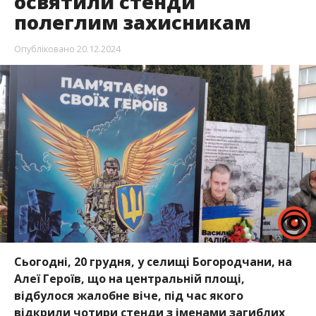
освятили стенди
полеглим захисникам
Опубліковано
20.12.2024
Сьогодні, 20 грудня, у селищі Богородчани, на
Алеї Героїв, що на центральній площі,
відбулося жалобне віче, під час якого
відкрили чотири стенди з іменами загиблих