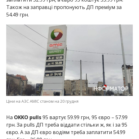
Також на заправці пропонують ДП преміум за
54.49 грн.
Ціни на АЗС АМІС станом на 20 грудня
На
OKKO pulls
95 вартує 59.99 грн, 95 євро – 57.99
грн. За pulls ДП треба віддати стільки ж, як і за 95
євро. А за ДП євро водіям треба заплатити 54.99