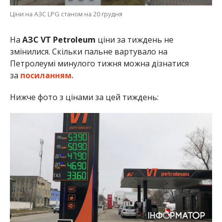
Ціни на АЗС LPG станом на 20 грудня
На
АЗС VT Petroleum
ціни за тиждень не
змінилися. Скільки пальне вартувало на
Петролеумі минулого тижня можна дізнатися
за
посиланням.
Нижче фото з цінами за цей тиждень: