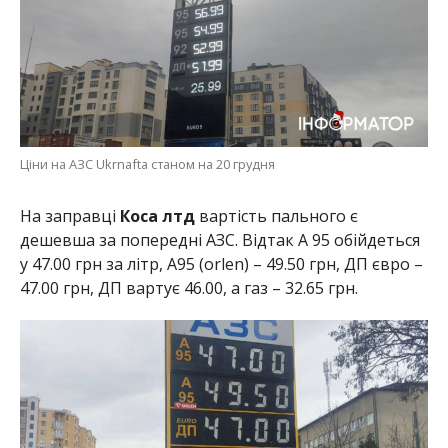
Ціни на АЗС Ukrnafta станом на 20 грудня
На заправці
Коса лтд
вартість пального є
дешевша за попередні АЗС. Відтак А 95 обійдеться
у 47.00 грн за літр, А95 (orlen) – 49.50 грн, ДП євро –
47.00 грн, ДП вартує 46.00, а газ – 32.65 грн.