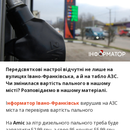
Передсвяткові настрої відчутні не лише на
вулицях Івано-Франківська, а й на табло АЗС.
Чи змінилася вартість пального в нашому
місті? Розповідаємо в нашому матеріалі.
І
нформатор Івано-Франківськ
вирушив на АЗС
міста та перевірив вартість пального
На
Amic
за літр дизельного пального треба буде
заплатити 52.99 грн, а євро 95 коштує 55.99 грн.