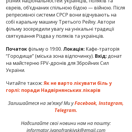
різних національностей: українців, поляків та
євреїв, об’єднаних спільною бідою — війною. Після
репресивної системи СРСР вони відчувають на
собі каральну машину Третього Рейху. Автори
фільму зосередили увагу на унікальні традиції
святкування Різдва у поляків та українців.
Початок
фільму о 19:00.
Локація:
Кафе-траторія
“Городище” (міська зона відпочинку).
Вхід:
донат
на майстерню FPV-дронів для Збройних Сил
України.
Читайте також:
Як не варто лікувати біль у
горлі: поради Надвірнянських лікарів
Залишайтеся на зв’язку! Ми у
Facebook,
Instagram,
Telegram.
Надсилайте свої новини нам на пошту:
informator.ivanofrankivsk@gmail.com