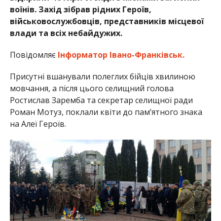
воїнів. Захід зібрав рідних Героїв,
військовослужбовців, представників місцевої
влади та всіх небайдужих.
Повідомляє
Інформатор Івано-Франківськ.
Присутні вшанували полеглих бійців хвилиною
мовчання, а після цього селищний голова
Ростислав Заремба та секретар селищної ради
Роман Мотуз, поклали квіти до пам’ятного знака
на Алеї Героїв.