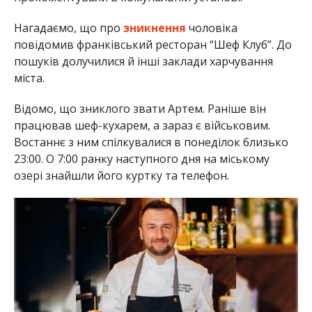
Нагадаємо, що про
зникнення
чоловіка
повідомив франківський ресторан “Шеф Клуб”. До
пошуків долучилися й інші заклади харчування
міста.
Відомо, що зниклого звати Артем. Раніше він
працював шеф-кухарем, а зараз є військовим.
Востаннє з ним спілкувалися в понеділок близько
23:00. О 7:00 ранку наступного дня на міському
озері знайшли його куртку та телефон.