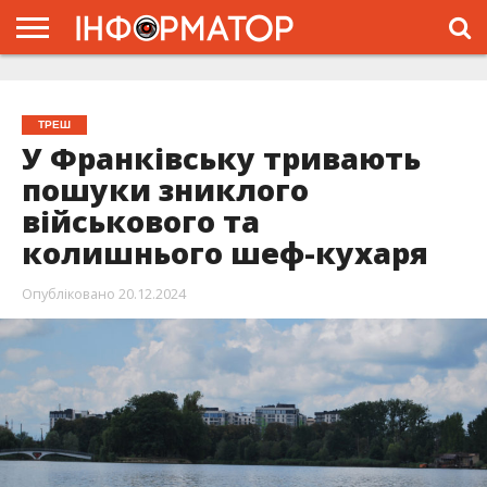
ГОЛОВНА
ЖИТТЯ
ВЛАДА
ГРОШІ
ТРЕШ
ТИСМЕНИЦЯ
НАДВІРНА
РОЗСЛІДУВАННЯ
АФІША
РЕКЛАМА
ПРО
ПРОЄКТ
ТРЕШ
У Франківську тривають
пошуки зниклого
військового та
колишнього шеф-кухаря
Опубліковано
20.12.2024