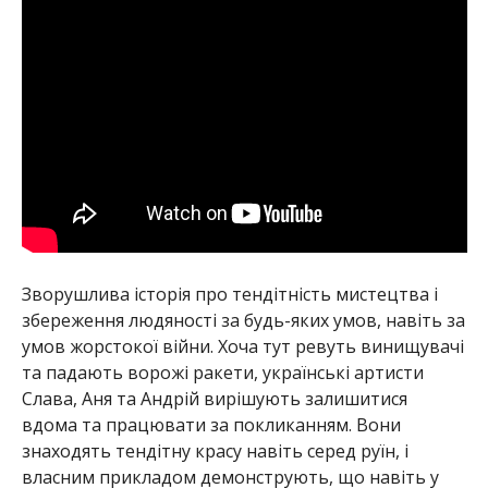
Зворушлива історія про тендітність мистецтва і
збереження людяності за будь-яких умов, навіть за
умов жорстокої війни. Хоча тут ревуть винищувачі
та падають ворожі ракети, українські артисти
Слава, Аня та Андрій вирішують залишитися
вдома та працювати за покликанням. Вони
знаходять тендітну красу навіть серед руїн, і
власним прикладом демонструють, що навіть у