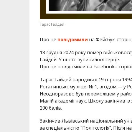
Тарас Гайдей
Про це
повідомили
на Фейсбук-сторін
18 грудня 2024 року помер військовос
Гайдей. У нього зупинилося серце.
Про це повідомили на Facebook-сторін
Тарас Гайдей народився 19 серпня 1994 р
Рогатинському ліцеї № 1, згодом — у Р
Неодноразово був переможцем у районн
Малій академії наук. Школу закінчив із
200 балів.
Закінчив Львівський національний унів
за спеціальністю “Політологія”. Післ