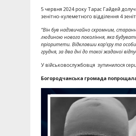
5 червня 2024 року Тарас Гайдей долучи
зенітно-кулеметного відділення 4 зеніт
“Він був надзвичайно скромним, старанн
людиною нового покоління, яка будувати
пріоритети. Відклавши кар’єру та особ
грудня, за два дні до такої жаданої відпу
У військовослужбовця зупинилося серце 
Богородчанська громада попрощала