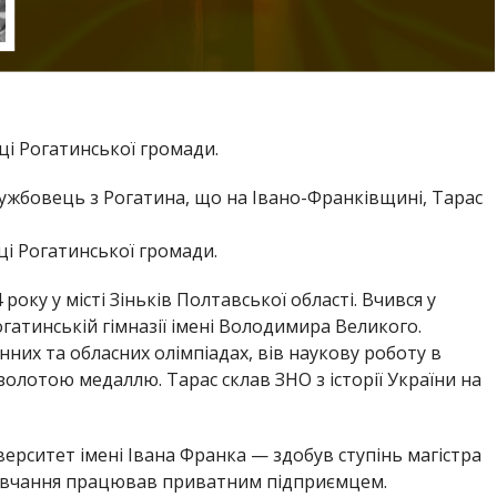
ці Рогатинської громади.
лужбовець з Рогатина, що на Івано-Франківщині, Тарас
ці Рогатинської громади.
оку у місті Зіньків Полтавської області. Вчився у
огатинській гімназії імені Володимира Великого.
их та обласних олімпіадах, вів наукову роботу в
 золотою медаллю. Тарас склав ЗНО з історії України на
ерситет імені Івана Франка — здобув ступінь магістра
я навчання працював приватним підприємцем.