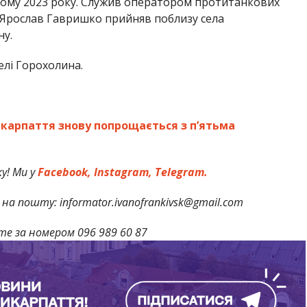
ютому 2023 року. Служив оператором протитанкових
й Ярослав Гавришко прийняв поблизу села
ну.
елі Горохолина.
икарпаття знову попрощається з п’ятьма
у! Ми у
Facebook,
Instagram,
Telegram.
на пошту: informator.ivanofrankivsk@gmail.com
те за номером 096 989 60 87