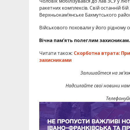
Чоловік мобілізувався до лав ЗСУ у л
ракетних комплексів. Свій останній бі
Верхньокам’янське Бахмутського райо
Військового поховали у його рідному с
Вічна пам’ять полеглим захисникам.
Читати також:
Скорботна втрата: Пр
захисниками
Залишайтеся на зв’язк
Надсилайте свої новини нам 
Телефонуй