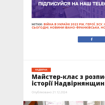
МІТКИ:
ВІЙНА В УКРАЇНІ 2022 РІК
,
ГЕРОЇ
,
ЗСУ
,
СЬОГОДНІ
,
НОВИНИ ІВАНО-ФРАНКІВСЬКА
,
НО
НАДВІРНА
Майстер-клас з розпи
історії Надвірнянщи
Опубліковано
21.12.2024