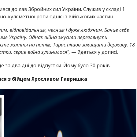
вся до лав Збройних сил України. Служив у складі 1
но-кулеметної роти однієї з військових частин.
им, відповідальним, чесним і дуже людяним. Бачив себе
ме Україну. Однак війна змусила переглянути
исте життя на потім, Тарас пішов захищати державу. 18
стки, серце воїна зупинилося”,
— йдеться у дописі.
за два дні до відпустки. Йому було 30 років.
ся з бійцем Ярославом Гавришка