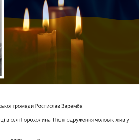
ької громади Ростислав Заремба.
і в селі Горохолина. Після одруження чоловік жив у