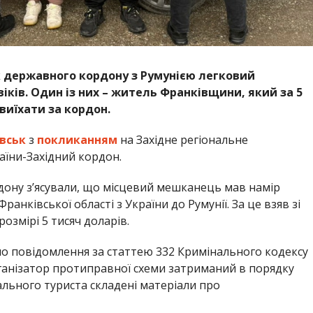
 державного кордону з Румунією легковий
іків. Один із них – житель Франківщини, який за 5
виїхати за кордон.
вськ
з
покликанням
на Західне регіональне
їни-Західний кордон.
дону з’ясували, що місцевий мешканець мав намір
нківської області з України до Румунії. За це взяв зі
озмірі 5 тисяч доларів.
о повідомлення за статтею 332 Кримінального кодексу
рганізатор протиправної схеми затриманий в порядку
гального туриста складені матеріали про