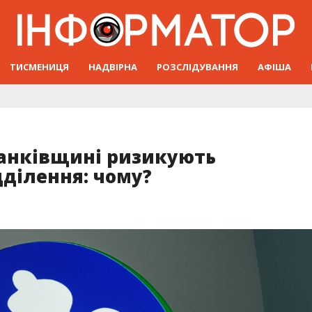
ТИСМЕНИЦЯ
НАДВІРНА
РОЗСЛІДУВАННЯ
АФІША
ранківщині ризикують
дділення: чому?