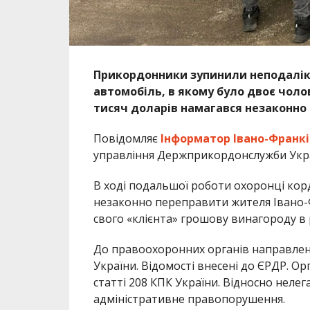
Прикордонники зупинили неподалік
автомобіль, в якому було двоє чолов
тисяч доларів намагався незаконно 
Повідомляє
Інформатор Івано-Франкі
управління Держприкордонслужби Укра
В ході подальшої роботи охоронці кор
незаконно переправити жителя Івано-Фра
свого «клієнта» грошову винагороду в р
До правоохоронних органів направлен
України. Відомості внесені до ЄРДР. О
статті 208 КПК України. Відносно неле
адміністративне правопорушення.