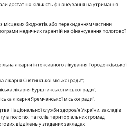
мали достатню кількість фінансування на утримання
 з місцевих бюджетів або перекиданням частини
рограми медичних гарантій на фінансування пологової
ільна лікарня інтенсивного лікування Городенківської
 лікарня Снятинської міської ради”;
ська лікарня Бурштинської міської ради”;
ька лікарня Яремчанської міської ради”.
цтва Національної служби здоров’я України, закладів
у в пологах, та голів територіальних громад
гових відділень у згаданих закладах.