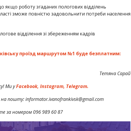
о якщо роботу згаданих пологових відділень
бласті зможе повністю задовольнити потреби населення
логове відділення зі збереженням кадрів
нківську проїзд маршрутом №1 буде безплатним:
Тетяна Сарай
у! Ми у
Facebook,
Instagram,
Telegram.
на пошту: informator.ivanofrankivsk@gmail.com
те за номером 096 989 60 87