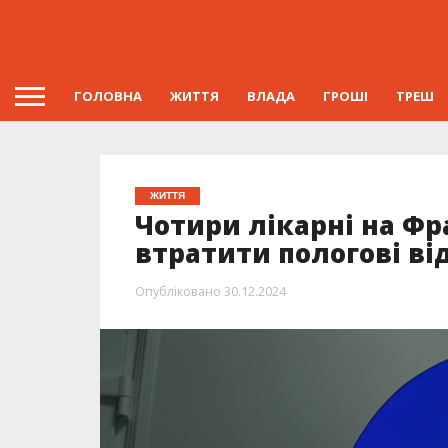
ГОЛОВНА
ЖИТТЯ
ВЛАДА
ГРОШІ
ТРЕШ
ЖИТТЯ
Чотири лікарні на Ф
втратити пологові ві
Опубліковано
30.12.2024