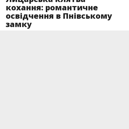
кохання: романтичне
освідчення в Пнівському
замку
Опубліковано
30.12.2024
Цими вихідними Пнівський замок став свідком
справжнього лицарського подвигу — молодий