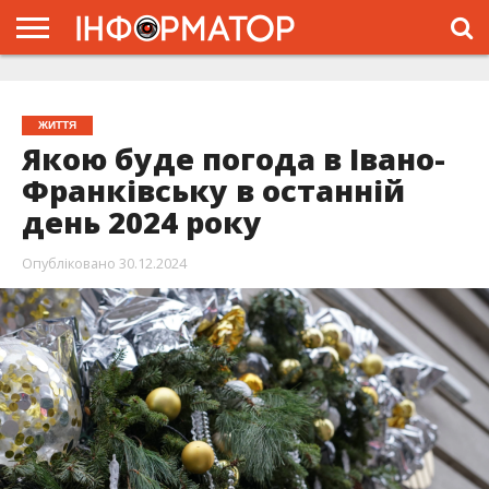
ГОЛОВНА
ЖИТТЯ
ВЛАДА
ГРОШІ
ТРЕШ
ТИСМЕНИЦЯ
НАДВІРНА
РОЗСЛІДУВАННЯ
АФІША
РЕКЛАМА
ПРО
ПРОЄКТ
ЖИТТЯ
Якою буде погода в Івано-
Франківську в останній
день 2024 року
Опубліковано
30.12.2024