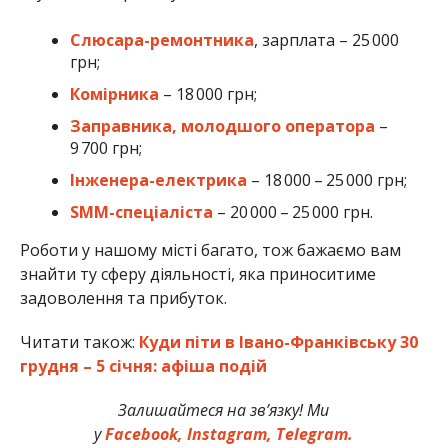
Слюсара-ремонтника
, зарплата – 25 000
грн;
Комірника
– 18 000 грн;
Заправника, молодшого оператора
–
9 700 грн;
Інженера-електрика
– 18 000 – 25 000 грн;
SMM-спеціаліста
– 20 000 – 25 000 грн.
Роботи у нашому місті багато, тож бажаємо вам
знайти ту сферу діяльності, яка приноситиме
задоволення та прибуток.
Читати також:
Куди піти в Івано-Франківську 30
грудня – 5 січня: афіша подій
Залишайтеся на зв’язку! Ми
у
Facebook,
Instagram,
Telegram.