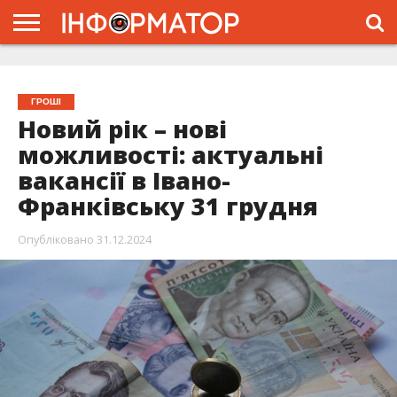
ГОЛОВНА
ЖИТТЯ
ВЛАДА
ГРОШІ
ТРЕШ
ТИСМЕНИЦЯ
НАДВІРНА
РОЗСЛІДУВАННЯ
АФІША
РЕКЛАМА
ПРО
ПРОЄКТ
ГРОШІ
Новий рік – нові
можливості: актуальні
вакансії в Івано-
Франківську 31 грудня
Опубліковано
31.12.2024