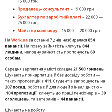
15 000 грн;
Продавець-консультант
– 19 000 грн;
Бухгалтер по заробітній платі
– 22 000 —
25 000 грн;
Майстер манікюру
– 15 000 — 20 000 грн.
На
Work.ua
за останні 7 днів назбиралася
854
вакансії.
На повну зайнятість кличуть
844
людини
, неповну зайнятість пропонують
60
особам
.
Середня зарплатня у місті складає
21 500 гривень
.
Шукають прикарпатців й без досвіду роботи —
таких пропозицій є
411
. Студентів запрошують на
207 посад,
робота є й для людей з інвалідністю –
104
пропозиції,
кличуть до праці пенсіонерів –
39
оголошень
, та ветеранів –
44 вакансії.
Шукають на роботу: