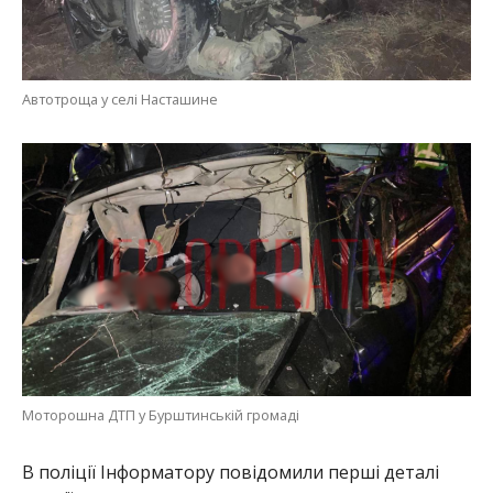
Автотроща у селі Насташине
Моторошна ДТП у Бурштинській громаді
В поліції Інформатору повідомили перші деталі