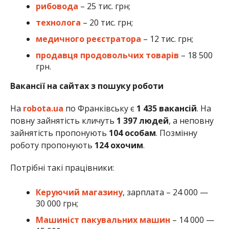
рибовода
– 25 тис. грн;
технолога
– 20 тис. грн;
медичного реєстратора
– 12 тис. грн;
продавця продовольчих товарів
– 18 500
грн.
Вакансії на сайтах з пошуку роботи
На
robota.ua
по Франківську є
1 435 вакансій
. На
повну зайнятість кличуть
1 397 людей
, а неповну
зайнятість пропонують
104
особам
. Позмінну
роботу пропонують
124 охочим
.
Потрібні такі працівники:
Керуючий магазину
, зарплата – 24 000 —
30 000 грн;
Машиніст пакувальних машин
– 14 000 —