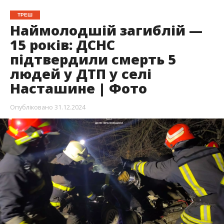
ТРЕШ
Наймолодшій загиблій —
15 років: ДСНС
підтвердили смерть 5
людей у ДТП у селі
Насташине | Фото
Опубліковано
31.12.2024