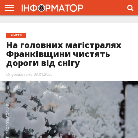
ГОЛОВНА
ЖИТТЯ
ВЛАДА
ГРОШІ
ТРЕШ
ТИСМЕНИЦЯ
НАДВІРНА
РОЗСЛІДУВАННЯ
АФІША
РЕКЛАМА
ПРО
ПРОЄКТ
ЖИТТЯ
На головних магістралях
Франківщини чистять
дороги від снігу
Опубліковано
03.01.2025