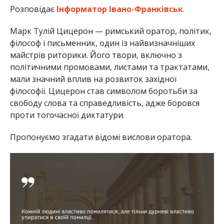
Розповідає
Інформатор Івано-Франківськ
.
Марк Тулій Цицерон — римський оратор, політик,
філософ і письменник, один із найвизначніших
майстрів риторики. Його твори, включно з
політичними промовами, листами та трактатами,
мали значний вплив на розвиток західної
філософії. Цицерон став символом боротьби за
свободу слова та справедливість, адже боровся
проти тогочасної диктатури.
Пропонуємо згадати відомі вислови оратора.