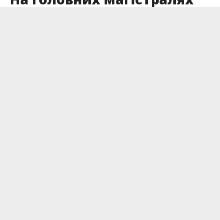
Франківщини чистять
дороги від снігу
Опубліковано
03.01.2025
Ще вчора на вулиці було сонячно й тепло по-
весняному, як на ранок 3 січня нашу область
засніжило. Який стан доріг державного