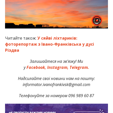
Читайте також:
У сяйві ліхтариків:
фоторепортаж з Івано-Франківська у дусі
Різдва
Залишайтеся на зв’язку! Ми
у
Facebook,
Instagram,
Telegram.
Надсилайте свої новини нам на пошту:
informator.ivanofrankivsk@gmail.com
Телефонуйте за номером 096 989 60 87