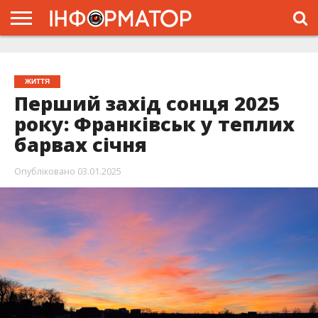
ГОЛОВНА
ЖИТТЯ
ВЛАДА
ГРОШІ
ТРЕШ
ТИСМЕНИЦЯ
НАДВІРНА
РОЗСЛІДУВАННЯ
АФІША
РЕКЛАМА
ПРО
ПРОЄКТ
ЖИТТЯ
Перший захід сонця 2025
року: Франківськ у теплих
барвах січня
Опубліковано
03.01.2025