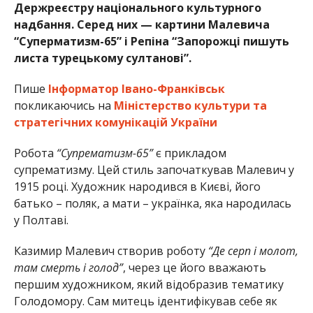
Держреєстру національного культурного
надбання. Серед них — картини Малевича
“Суперматизм-65” і Репіна “Запорожці пишуть
листа турецькому султанові”.
Пише
Інформатор Івано-Франківськ
покликаючись на
Міністерство культури та
стратегічних комунікацій України
Робота
“Супрематизм-65”
є прикладом
супрематизму. Цей стиль започаткував Малевич у
1915 році. Художник народився в Києві, його
батько – поляк, а мати – українка, яка народилась
у Полтаві.
Казимир Малевич створив роботу
“Де серп і молот,
там смерть і голод”
, через це його вважають
першим художником, який відобразив тематику
Голодомору. Сам митець ідентифікував себе як