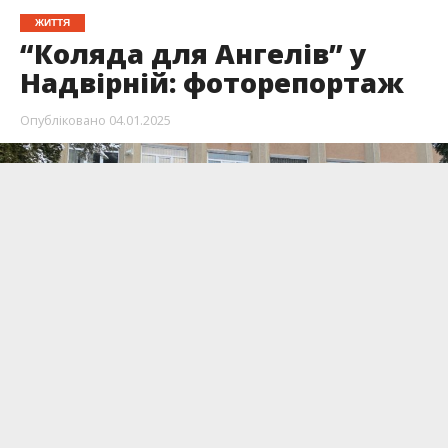
ЖИТТЯ
“Коляда для Ангелів” у
Надвірній: фоторепортаж
Опубліковано
04.01.2025
Вчора, 3 січня на майдані Шевченка у
Надвірній відбулась велика благодійна