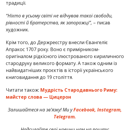
традиції.
“Ніхто в усьому світі не відчував такої свободи,
рівності й братерства, як запорожці”,
– писав
художник.
Крім того, до Держреєстру внесли Євангеліє
Апракос 1707 року. Воно є примірником-
оригіналом рідкісного ілюстрованого кириличного
стародруку великого формату. А також одним із
найвидатніших проєктів в історії українського
книговидання до 19 століття.
Читати також:
Мудрість Стародавнього Риму:
майстер слова — Цицерон
Залишайтеся на зв’язку! Ми у
Facebook,
Instagram,
Telegram.
Надсилайте свої новини нам на пошту: