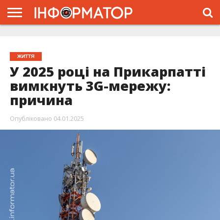
ГОЛОВНА
ЖИТТЯ
ВЛАДА
ГРОШІ
ТРЕШ
ТИСМЕНИЦЯ
НАДВІРНА
РОЗСЛІДУВАННЯ
АФІША
РЕКЛАМА
ПРО
ПРОЄКТ
ЖИТТЯ
У 2025 році на Прикарпатті
вимкнуть 3G-мережу:
причина
Опубліковано
04.01.2025