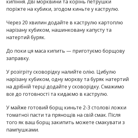
кипіння. Дві морквини та корінь петрушки
поріжте на кубики, згодом киньте у каструлю.
Через 20 хвилин додайте в каструлю картоплю
нарізану кубиком, нашинковану капусту та
натертий буряк.
До поки ця маса кипить — приготуємо борщову
заправку.
У розігріту сковорідку налийте олію. Цибулю
нарізану кубиком, одну моркву та буряк натертий
на дрібній терці додайте у сковорідку. Смажимо
все до готовності та кидаємо в каструлю.
У майже готовий борщ киньте 2-3 столові ложки
томатної пасти та прянощів на свій смак. Після
того як ваш борщ закипить можете смакувати з
пампушками.