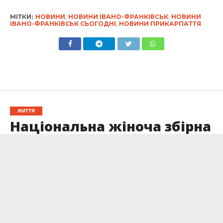
МІТКИ:
НОВИНИ
,
НОВИНИ ІВАНО-ФРАНКІВСЬК
,
НОВИНИ
ІВАНО-ФРАНКІВСЬК СЬОГОДНІ
,
НОВИНИ ПРИКАРПАТТЯ
ЖИТТЯ
Національна жіноча збірна
з баскетболу 3×3 зіграє на
чемпіонаті світу 2025
Опубліковано
05.01.2025