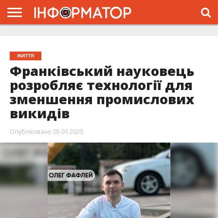
ГОЛОВНА
ЖИТТЯ
ВЛАДА
ГРОШІ
ТРЕШ
ТИСМЕНИЦЯ
НАДВІРНА
РОЗСЛІДУВАННЯ
АФІША
РЕКЛАМА
ПРО
ПРОЄКТ
ЖИТТЯ
Франківський науковець
розробляє технології для
зменшення промислових
викидів
Опубліковано
05.01.2025