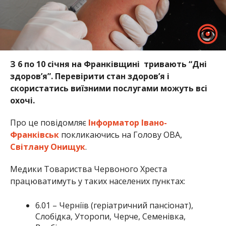
З 6 по 10 січня на Франківщині тривають “Дні
здоров’я”. Перевірити стан здоров’я і
скористатись виїзними послугами можуть всі
охочі.
Про це повідомляє
Інформатор Івано-
Франківськ
покликаючись на Голову ОВА,
Світлану Онищук
.
Медики Товариства Червоного Хреста
працюватимуть у таких населених пунктах:
6.01 – Черніїв (геріатричний пансіонат),
Слобідка, Уторопи, Черче, Семенівка,