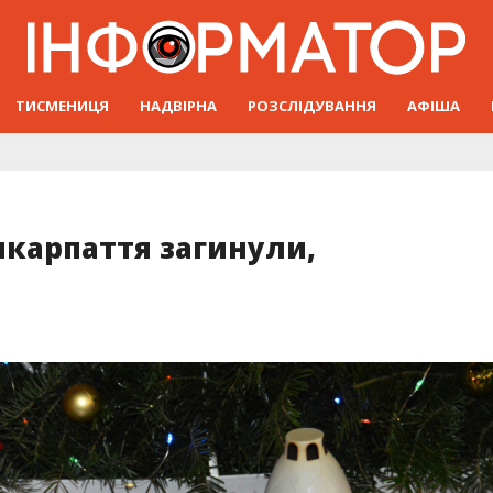
ТИСМЕНИЦЯ
НАДВІРНА
РОЗСЛІДУВАННЯ
АФІША
икарпаття загинули,