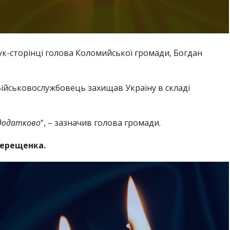
к-сторінці голова Коломийської громади, Богдан
Військовослужбовець захищав Україну в складі
 додатково
“, – зазначив голова громади.
Терещенка.