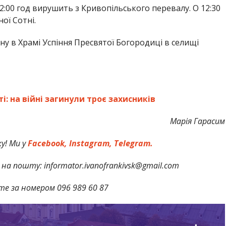
2:00 год вирушить з Кривопільського перевалу. О 12:30
ої Сотні.
ну в Храмі Успіння Пресвятої Богородиці в селищі
: на війні загинули троє захисників
Марія Гарасим
у! Ми у
Facebook,
Instagram,
Telegram.
на пошту: informator.ivanofrankivsk@gmail.com
те за номером 096 989 60 87