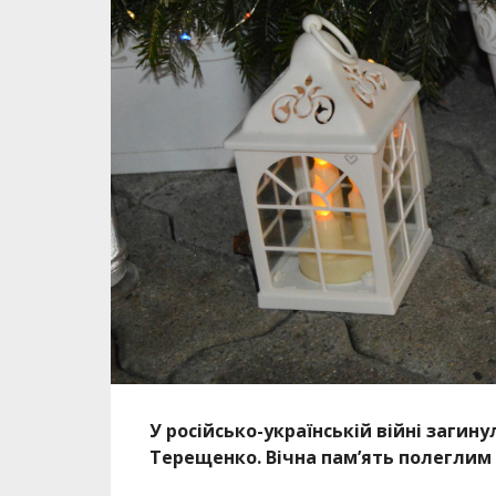
У російсько-українській війні загин
Терещенко. Вічна пам’ять полеглим