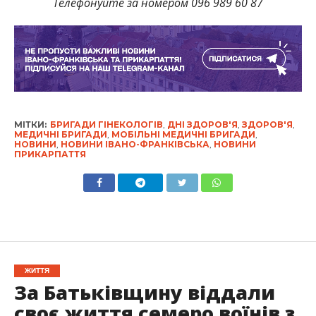
Телефонуйте за номером 096 989 60 87
МІТКИ:
БРИГАДИ ГІНЕКОЛОГІВ
,
ДНІ ЗДОРОВ'Я
,
ЗДОРОВ'Я
,
МЕДИЧНІ БРИГАДИ
,
МОБІЛЬНІ МЕДИЧНІ БРИГАДИ
,
НОВИНИ
,
НОВИНИ ІВАНО-ФРАНКІВСЬКА
,
НОВИНИ
ПРИКАРПАТТЯ
ЖИТТЯ
За Батьківщину віддали
своє життя семеро воїнів з