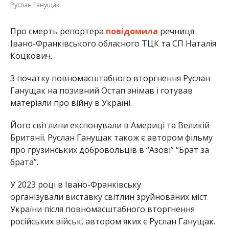
Руслан Ганущак
Про смерть репортера
повідомила
речниця
Івано-Франківського обласного ТЦК та СП Наталія
Коцкович.
З початку повномасштабного вторгнення Руслан
Ганущак на позивний Остап знімав і готував
матеріали про війну в Україні.
Його світлини експонували в Америці та Великій
Британії. Руслан Ганущак також є автором фільму
про грузинських добровольців в “Азові” “Брат за
брата”.
У 2023 році в Івано-Франківську
організували виставку світлин зруйнованих міст
України після повномасштабного вторгнення
російських військ, автором яких є Руслан Ганущак.