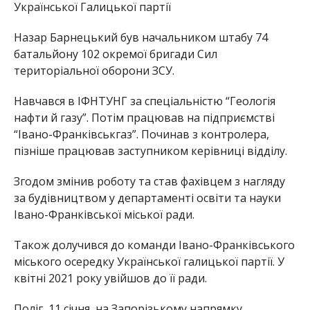
Української Галицької партії
Назар Барнецький був начальником штабу 74
батальйону 102 окремої бригади Сил
територіальної оборони ЗСУ.
Навчався в ІФНТУНГ за спеціальністю “Геологія
нафти й газу”. Потім працював на підприємстві
“Івано-Франківськгаз”. Починав з контролера,
пізніше працював заступником керівниці відділу.
Згодом змінив роботу та став фахівцем з нагляду
за будівництвом у департаменті освіти та науки
Івано-Франківської міської ради.
Також долучився до команди Івано-Франківського
міського осередку Української галицької партії. У
квітні 2021 року увійшов до її ради.
Поліг, 11 січня, на Запорізькому напрямку