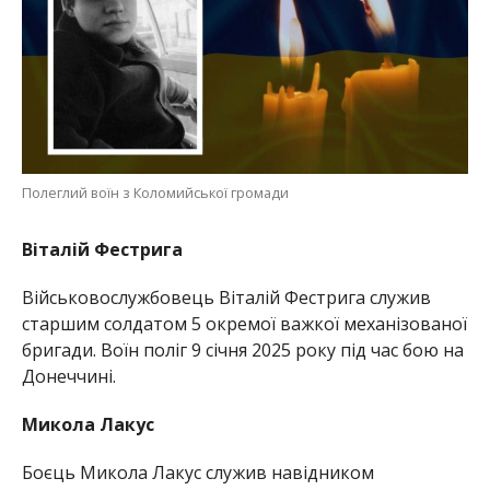
Полеглий воїн з Коломийської громади
Віталій Фестрига
Військовослужбовець Віталій Фестрига служив
старшим солдатом 5 окремої важкої механізованої
бригади. Воїн поліг 9 січня 2025 року під час бою на
Донеччині.
Микола Лакус
Боєць Микола Лакус служив навідником