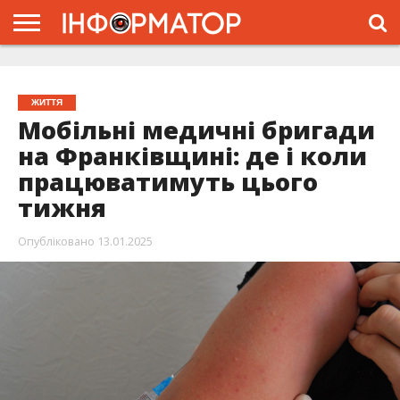
ГОЛОВНА
ЖИТТЯ
ВЛАДА
ГРОШІ
ТРЕШ
ТИСМЕНИЦЯ
НАДВІРНА
РОЗСЛІДУВАННЯ
АФІША
РЕКЛАМА
ПРО
ПРОЄКТ
ЖИТТЯ
Мобільні медичні бригади
на Франківщині: де і коли
працюватимуть цього
тижня
Опубліковано
13.01.2025