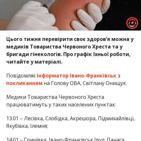
Цього тижня перевірити своє здоров’я можна у
медиків Товариства Червоного Хреста та у
бригади гінекологів. Про графік їхньої роботи,
читайте у матеріалі.
Повідомляє
Інформатор Івано-Франківськ
з
покликанням
на Голову ОВА, Світлану Онищук.
Медики Товариства Червоного Хреста
працюватимуть у таких населених пунктах:
13.01 – Лесівка, Слобідка, Акрешора, Підмихайлівці,
Якубівка, Ілемня;
14.01 – Гринівка, Івано-Франківськ (вул. Панаса