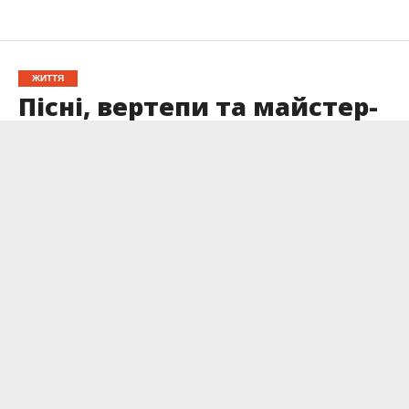
ЖИТТЯ
Пісні, вертепи та майстер-
класи: як у Франківську
завершували свята
Опубліковано
12.01.2025